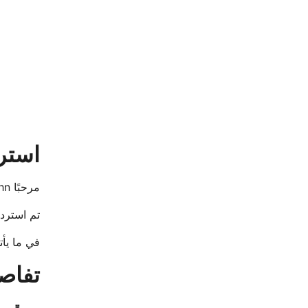
استرد
مرحبًا John،
تم استرد
في ما يأت
تفاص