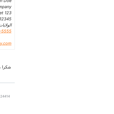
n Doe
mpany
123 Fake Street
 12345
الولايات
-5555
y.com
شكرا م