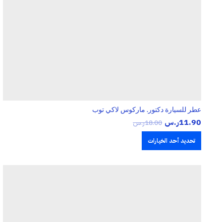
عطر للسيارة دكتور. ماركوس لاكي توب
11.90
ر.س
18.00
ر.س
تحديد أحد الخيارات