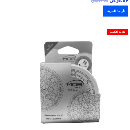
8.89
ر.س
19.05
ر.س
قراءة المزيد
نفذت الكمية