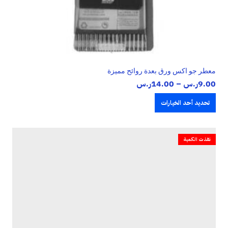
معطر جو اكس ورق بعدة روائح مميزة
نطاق
9.00
ر.س
–
14.00
ر.س
السعر:
تحديد أحد الخيارات
من
خلال
نفذت الكمية