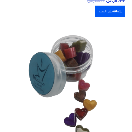
6.99
ر.س
13.97
ر.س
إضافة إلى السلة