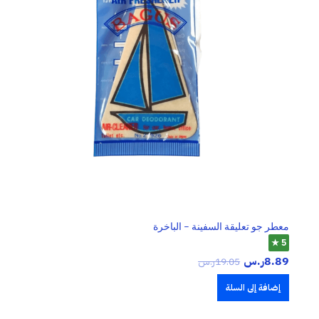
معطر جو تعليقة السفينة – الباخرة
5 ★
8.89
ر.س
19.05
ر.س
إضافة إلى السلة