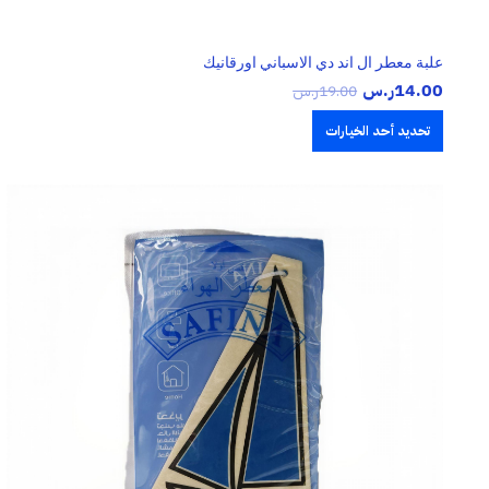
علبة معطر ال اند دي الاسباني اورقانيك
14.00
ر.س
19.00
ر.س
تحديد أحد الخيارات