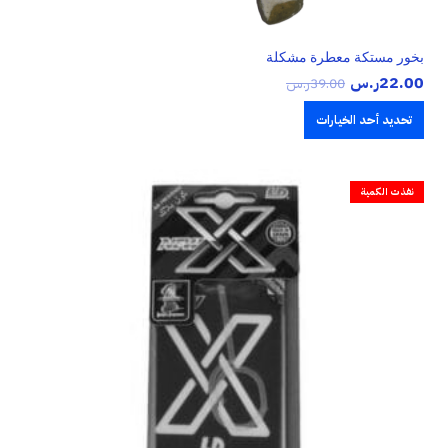
بخور مستكة معطرة مشكلة
22.00
ر.س
39.00
ر.س
تحديد أحد الخيارات
نفذت الكمية