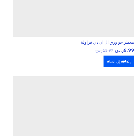
معطر جو ورق ال ان دي فراولة
6.99
ر.س
13.97
ر.س
إضافة إلى السلة