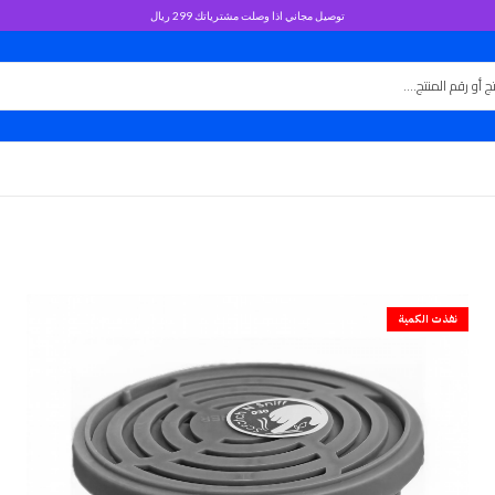
توصيل مجاني اذا وصلت مشترياتك 299 ريال
نفذت الكمية