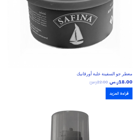
معطر جو السفينة علبة أورقانيك
18.00
ر.س
22.00
ر.س
قراءة المزيد