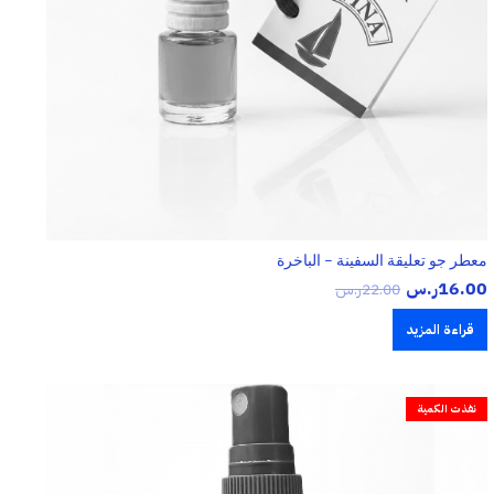
معطر جو تعليقة السفينة – الباخرة
16.00
ر.س
22.00
ر.س
قراءة المزيد
نفذت الكمية