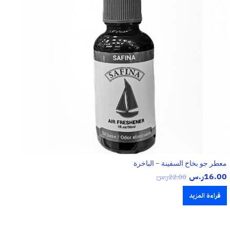
معطر جو بخاخ السفينة – الباخرة
16.00
ر.س
22.00
ر.س
قراءة المزيد