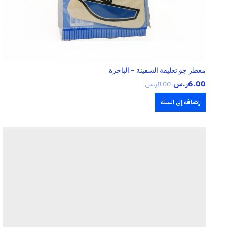
معطر جو تعليقة السفينة – الباخرة
6.00
ر.س
8.00
ر.س
إضافة إلى السلة