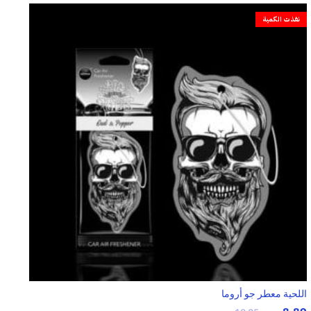
نفذت الكمية
اللحية معطر جو أروما