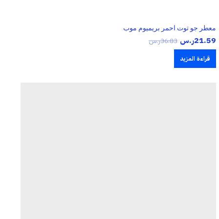
معطر جو توت احمر بريميوم موب
21.59
ر.س
36.83
ر.س
قراءة المزيد