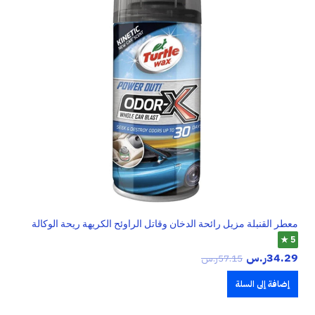
معطر القنبلة مزيل رائحة الدخان وقاتل الراوئح الكريهة ريحة الوكالة
5 ★
34.29
ر.س
57.15
ر.س
إضافة إلى السلة