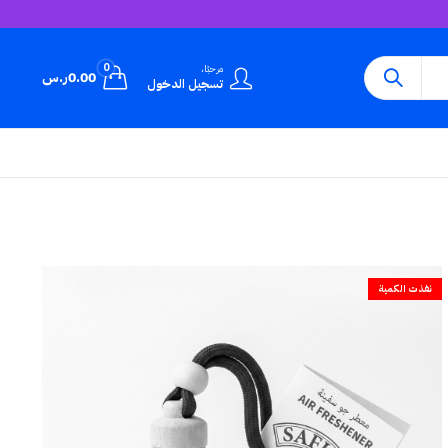
0
مرحبًا،
0.00
ر.س
تسجيل الدخول
نفذت الكمية