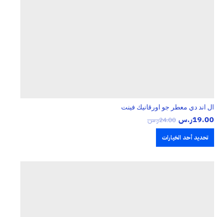
ال اند دي معطر جو اورقانيك فينت
19.00
ر.س
24.00
ر.س
تحديد أحد الخيارات