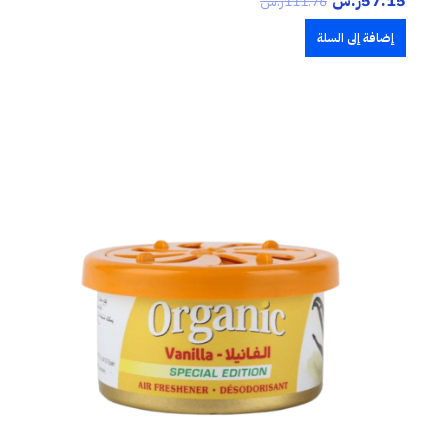
57.15
ر.س
111.76
ر.س
إضافة إلى السلة