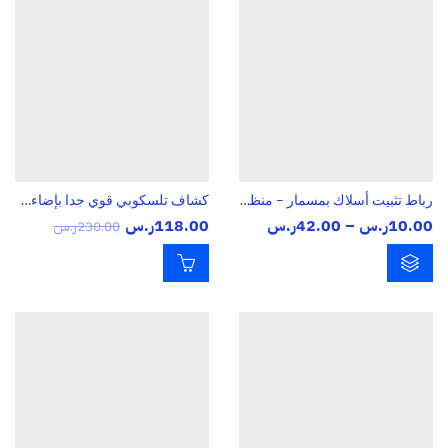
رباط تثبيت أسلاك بمسمار – منظم كابلات قوي للتثبيت على الجدران والهيكل 150mm
كشاف تلسكوبي قوي جدا بإضاءة LED أبيض + أشعة فوق بنفسجية (UV) – قابل للتمديد لمسافات بعيدة
نطاق
10.00
ر.س
–
42.00
ر.س
118.00
ر.س
230.00
ر.س
السعر:
من
خلال