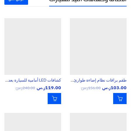
طقم براقات نظام إضاءة طوارئ/فليشر أبيض وبرتقالي مع جهاز تحكم (Strobe Lights) شبك السيارة
كشافات LED أمامية للسيارة بعدسة Projector – إضاءة قوية عالية التركيز مع قواعد تثبيت
103.00
ر.س
119.00
ر.س
156.00
ر.س
240.00
ر.س