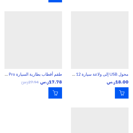
محول USB إلى ولاعة سيارة 12 فولت – محول طاقة للأجهزة والإكسسوارات
طقم أقطاب بطارية السيارة PT Pro – طرف موجب وسالب عالي الجودة
18.00
ر.س
17.78
ر.س
27.94
ر.س