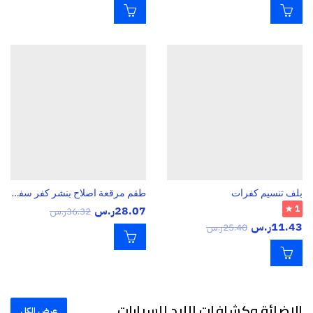
بلف تنسيم كفرات
طقم مرقعة اصلاح بنشر كفر سفاري
1 ★
28.07
ر.س
36.32
ر.س
11.43
ر.س
25.40
ر.س
الاضائة وكشافات الليد للسيارات
عرض الكل