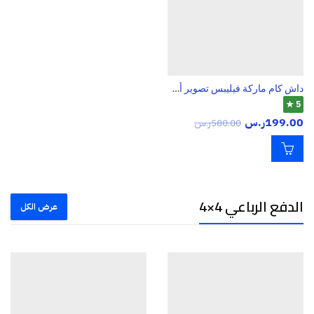
داش كام ماركة فيليبس تصوير أمامي فل إتش دي FHd
5 ★
199.00
ر.س
580.00
ر.س
الدفع الرباعي 4×4
عرض الكل