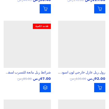
نفذت الكمية
رول ربل عازل خارجي لون اسود 10 متر
شرائط ربل مانعة للتسرب لسقف السيارة والزجاج الأمامي و للنوافذ وعزل الضوضاء وعازل للصوت
92.00
ر.س
47.00
ر.س
135.00
ر.س
85.00
ر.س