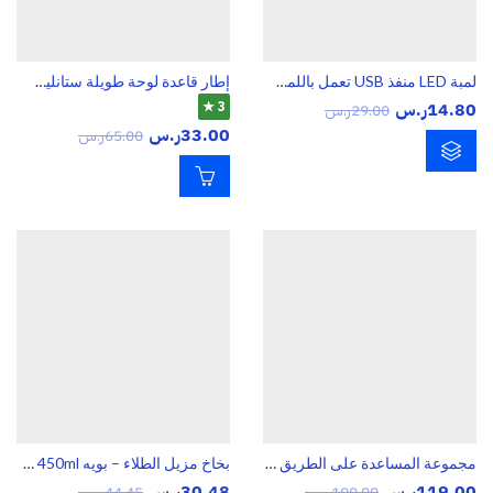
لمبة LED منفذ USB تعمل باللمس للإضاءة المحمولة خاصيه التحكم في شدة الإضائة
إطار قاعدة لوحة طويلة ستانليس ستيل مقاوم للصدأ
14.80
ر.س
3 ★
29.00
ر.س
33.00
ر.س
65.00
ر.س
مجموعة المساعدة على الطريق pro
بخاخ مزيل الطلاء – بويه 450ml جيتسون
119.00
ر.س
30.48
ر.س
190.00
ر.س
44.45
ر.س