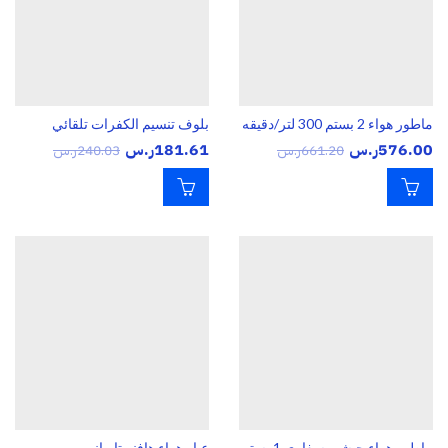
ماطور هواء 2 بستم 300 لتر/دقيقه
بلوف تنسيم الكفرات تلقائي
576.00
ر.س
181.61
ر.س
661.20
ر.س
240.03
ر.س
ماطور هواء جيشي سفاري 1 بستم 85 لتر / د صندوق فلاذ
عيار هواء هافنر تايواني