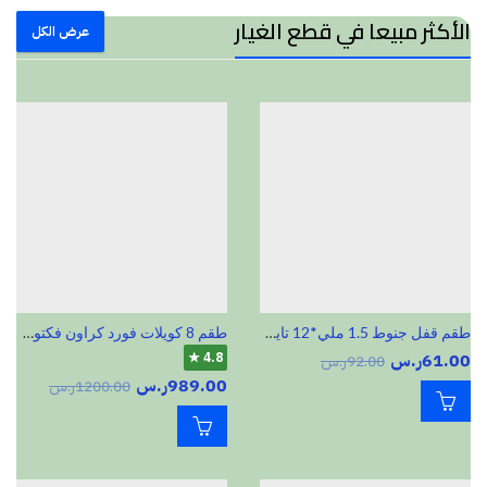
الأكثر مبيعا في قطع الغيار
عرض الكل
طقم قفل جنوط 1.5 ملي*12 تايواني
طقم 8 كويلات فورد كراون فكتوريا و قراند ماركيز 1998-2011 Motocraft DG508 DG457
61.00
ر.س
4.8 ★
92.00
ر.س
989.00
ر.س
1200.00
ر.س