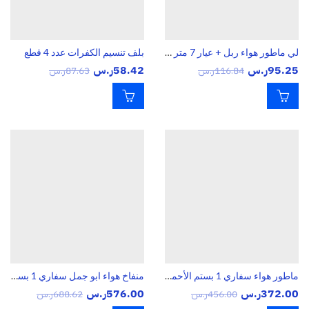
لي ماطور هواء ربل + عيار 7 متر ماركة سفاري
بلف تنسيم الكفرات عدد 4 قطع
95.25
ر.س
58.42
ر.س
116.84
ر.س
87.63
ر.س
ماطور هواء سفاري 1 بستم الأحمر بفلتر
منفاخ هواء ابو جمل سفاري 1 بستم حجم كبير
372.00
ر.س
576.00
ر.س
456.00
ر.س
688.62
ر.س