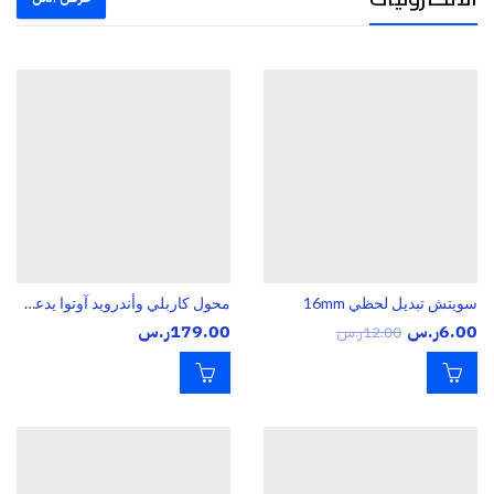
سويتش تبديل لحظي 16mm
محول كاربلي وأندرويد آوتوا يدعم جميع الأجهزة USB&TYEB C
6.00
ر.س
179.00
ر.س
12.00
ر.س