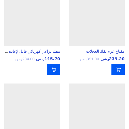
مفتاح عزم لفك العجلات
مفك براغي كهربائي قابل لإعادة الشحن
239.20
ر.س
115.70
ر.س
351.00
ر.س
234.00
ر.س