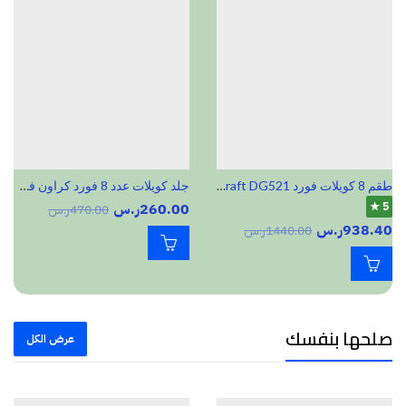
طقم 8 كويلات فورد Motocraft DG521 اكسبدشن 2008-2014 موستانج 2009-2010
جلد كويلات عدد 8 فورد كراون فكتوريا وماركيز 98-2012 DG-508
5 ★
260.00
ر.س
470.00
ر.س
938.40
ر.س
1440.00
ر.س
صلحها بنفسك
عرض الكل