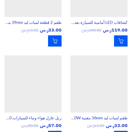
كشافات LED أمامية للسيارة بعدسة Projector – إضاءة قوية عالية التركيز مع قواعد تثبيت
طقم 2 قطعة لمبات ليد 39mm بتقنية CANBUS Festoon / C5W / C10W
119.00
ر.س
33.00
ر.س
240.00
ر.س
63.00
ر.س
طقم لمبات ليد 36mm بتقنية CANBUS Festoon / C5W / C10W
ربل عازل هواء وماء للسيارات 20 متر
33.00
ر.س
57.00
ر.س
63.00
ر.س
80.00
ر.س