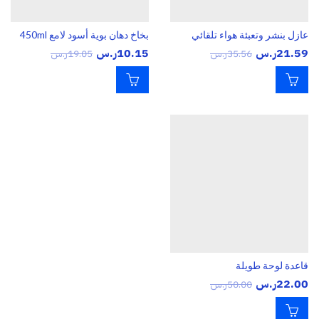
عازل بنشر وتعبئة هواء تلقائي
بخاخ دهان بوية أسود لامع 450ml
21.59
ر.س
10.15
ر.س
35.56
ر.س
19.05
ر.س
قاعدة لوحة طويلة
22.00
ر.س
50.00
ر.س