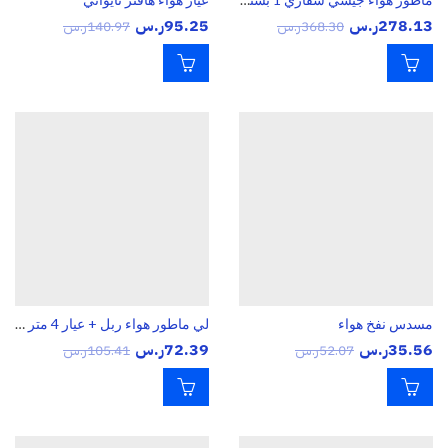
278.13
ر.س
95.25
ر.س
368.30
ر.س
140.97
ر.س
مسدس نفخ هواء
لي ماطور هواء ربل + عيار 4 متر ماركة سفاري
35.56
ر.س
72.39
ر.س
52.07
ر.س
105.41
ر.س