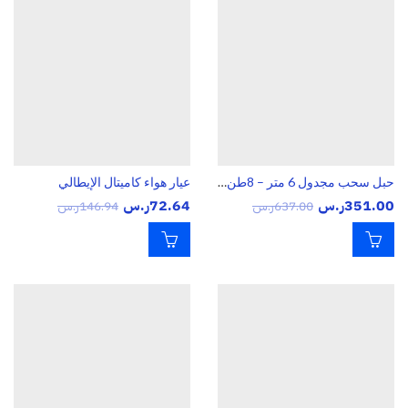
حبل سحب مجدول 6 متر – 8طن سفاري
عيار هواء كاميتال الإيطالي
351.00
ر.س
72.64
ر.س
637.00
ر.س
146.94
ر.س