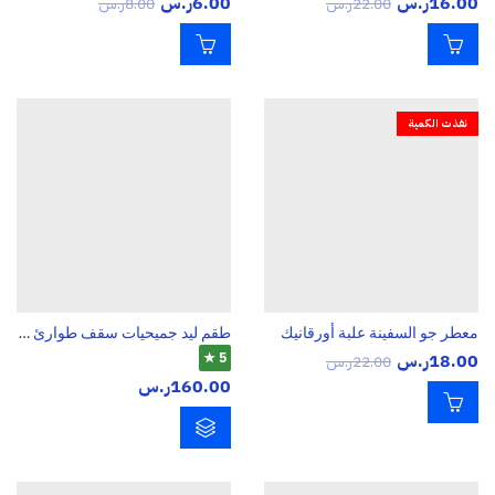
16.00
ر.س
6.00
ر.س
22.00
ر.س
8.00
ر.س
نفذت الكمية
معطر جو السفينة علبة أورقانيك
طقم ليد جميحيات سقف طوارئ للسيارة متعدد الألوان – إضاءة LED قوية مقاومة للماء مع أوضاع وميض متعددة للرحلات والطرق الوعرة
18.00
ر.س
5 ★
22.00
ر.س
160.00
ر.س