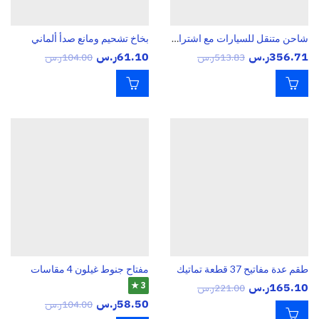
شاحن متنقل للسيارات مع اشتراك 16000مللي امبير
بخاخ تشحيم ومانع صدأ ألماني
356.71
ر.س
61.10
ر.س
513.83
ر.س
104.00
ر.س
طقم عدة مفاتيح 37 قطعة تماتيك
مفتاح جنوط غيلون 4 مقاسات
165.10
ر.س
3 ★
221.00
ر.س
58.50
ر.س
104.00
ر.س