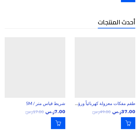
أحدث المنتجات
طقم مفكات معزولة كهربائياً ورؤس مغناطيسية احترافي للكهربائيين والفنيين مقاومة للزيت – 7 قطع
شريط قياس متر / 5M
37.00
ر.س
7.00
ر.س
49.00
ر.س
17.00
ر.س