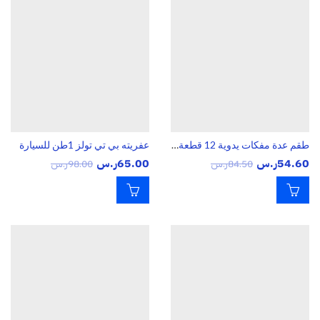
طقم عدة مفكات يدوية 12 قطعة mm6-22
عفريته بي تي تولز 1طن للسيارة
54.60
ر.س
65.00
ر.س
84.50
ر.س
98.00
ر.س