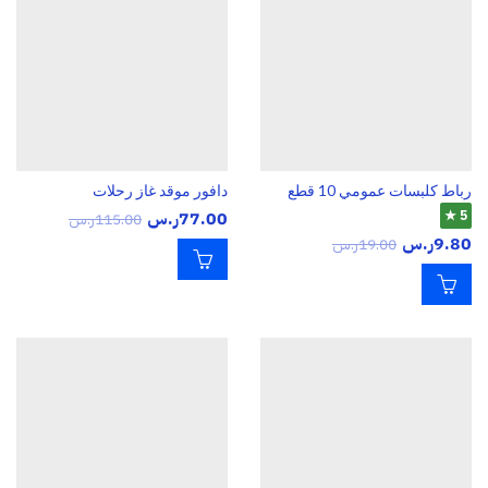
رباط كلبسات عمومي 10 قطع
دافور موقد غاز رحلات
5 ★
77.00
ر.س
115.00
ر.س
9.80
ر.س
19.00
ر.س