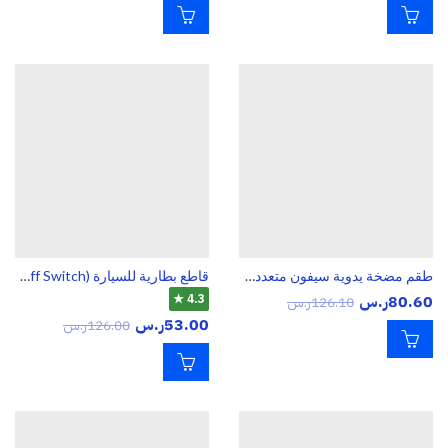
طقم مضخة يدوية سيفون متعددة الاستخدام مع خراطيم وملحقات – لسحب وتفريغ السوائل والهواء
قاطع بطارية للسيارة (Battery Disconnect Switch / Battery Cut Off Switch)
80.60
ر.س
4.3 ★
126.10
ر.س
53.00
ر.س
126.00
ر.س