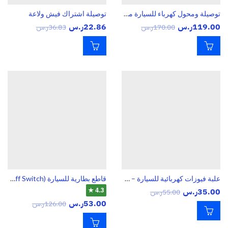
توصيلة ومحول كهرباء للسيارة من 12 فولت لـ 220فولت بقدرة 150 واط
توصيلة اشتراك فيش ولاعة
119.00
ر.س
22.86
ر.س
170.00
ر.س
36.83
ر.س
علبة فيوزات كهربائية للسيارة – 6 مخارج مع غطاء حماية شفاف مقاوم للماء
قاطع بطارية للسيارة (Battery Disconnect Switch / Battery Cut Off Switch)
35.00
ر.س
4.3 ★
55.00
ر.س
53.00
ر.س
126.00
ر.س