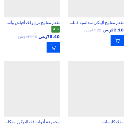
طقم مفاتيح ألينكي سداسية قابلة للطي، 8 قطع مترية
طقم مفاتيح نزع وفك أفياش وأسلاك السيارات 26 قطعة (Pin Removal Tool Set)
22.10
ر.س
5 ★
44.20
ر.س
75.40
ر.س
113.10
ر.س
مفك كلبسات
مجموعة أدوات فك الديكور مفكات كلبسات