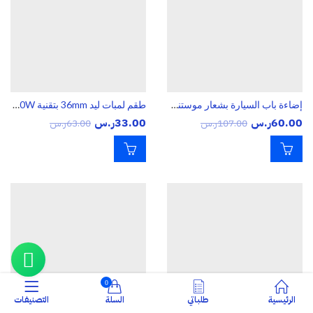
إضاءة باب السيارة بشعار موستنج LED – بروجيكتر ترحيبي عالي الوضوح
طقم لمبات ليد 36mm بتقنية CANBUS Festoon / C5W / C10W
60.00
ر.س
33.00
ر.س
107.00
ر.س
63.00
ر.س
0
الرئيسية
طلباتي
السلة
التصنيفات