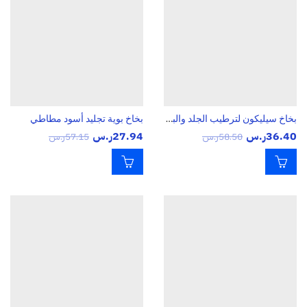
بخاخ سيليكون لترطيب الجلد والبلاستيك والديكورات وتزييب فتحات السقف والشبابيك
بخاخ بوية تجليد أسود مطاطي
36.40
ر.س
27.94
ر.س
58.50
ر.س
57.15
ر.س