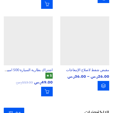
مقبض شفط لاصلاح الإنبعاجات
اشتراك بطارية السيارة 500 امبير 2.5 متر
نطاق
26.00
ر.س
–
36.00
ر.س
5 ★
49.00
ر.س
السعر:
113.33
ر.س
من
خلال
الالكترونيات
عرض الكل