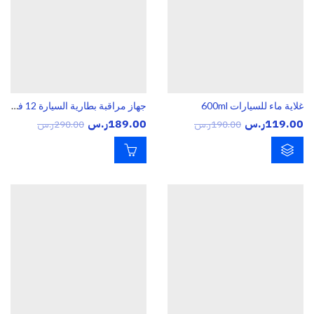
غلاية ماء للسيارات 600ml
جهاز مراقبة بطارية السيارة 12 فولت، تطبيق مراقبة صحة بطارية السيارة لاسلكيًا بتقنية البلوتوث، أدوات اختبار البطارية لنظامي التشغيل Android وIOS
119.00
ر.س
189.00
ر.س
190.00
ر.س
290.00
ر.س