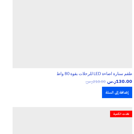
طقم سنارة اضاءة LED للرحلات بقوة 80 واط
130.00
ر.س
210.00
ر.س
إضافة إلى السلة
نفذت الكمية