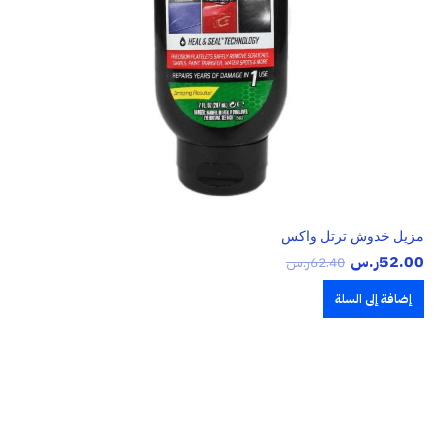
مزيل خدوش ترتل واكس
52.00
ر.س
62.40
ر.س
إضافة إلى السلة