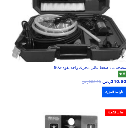
مضخة ماء ضغط عالي محرك واحد بقوة 80w
5 ★
240.50
ر.س
286.00
ر.س
قراءة المزيد
نفذت الكمية