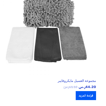
مجموعة الغسيل مايكروفايبر
44.20
ر.س
61.10
ر.س
قراءة المزيد