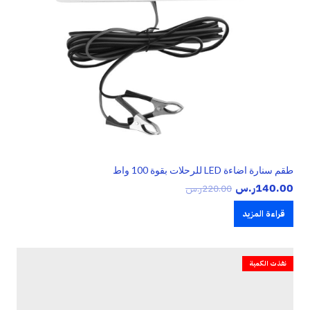
طقم سنارة اضاءة LED للرحلات بقوة 100 واط
140.00
ر.س
220.00
ر.س
قراءة المزيد
نفذت الكمية