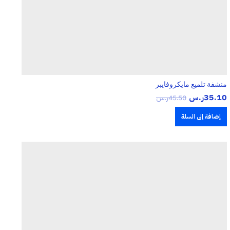
منشفة تلميع مايكروفايبر
35.10
ر.س
45.50
ر.س
إضافة إلى السلة