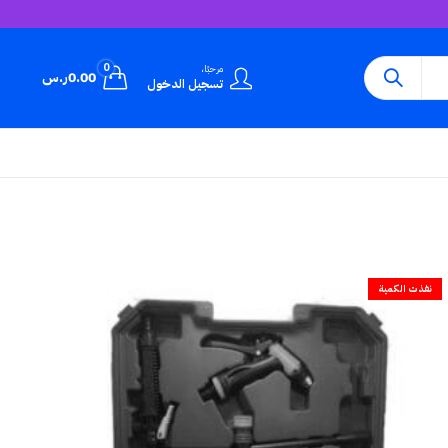
0
مرحبًا،
0.00
ر.س
تسجيل الدخول
نفذت الكمية