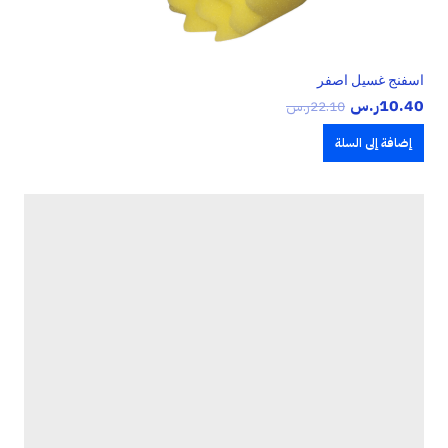
اسفنج غسيل اصفر
10.40
ر.س
22.10
ر.س
إضافة إلى السلة