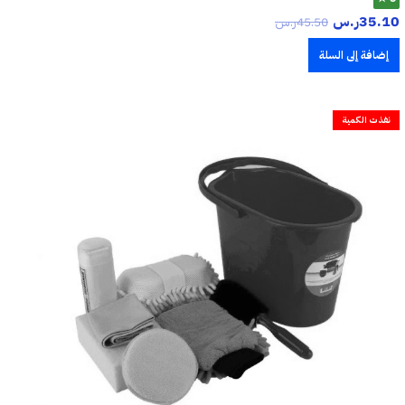
35.10
ر.س
45.50
ر.س
إضافة إلى السلة
نفذت الكمية