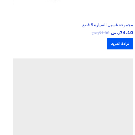
مجموعة غسيل السيارة 8 قطع
74.10
ر.س
91.00
ر.س
قراءة المزيد