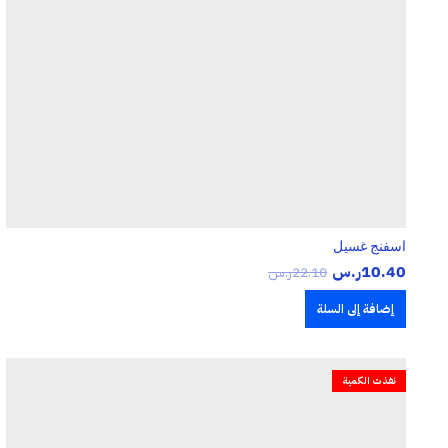
اسفنج غسيل
10.40
ر.س
22.10
ر.س
إضافة إلى السلة
نفذت الكمية