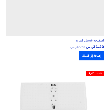
اسفنجة غسيل كبيرة
31.20
ر.س
42.90
ر.س
إضافة إلى السلة
نفذت الكمية