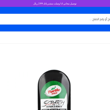
توصيل مجاني اذا وصلت مشترياتك 299 ريال