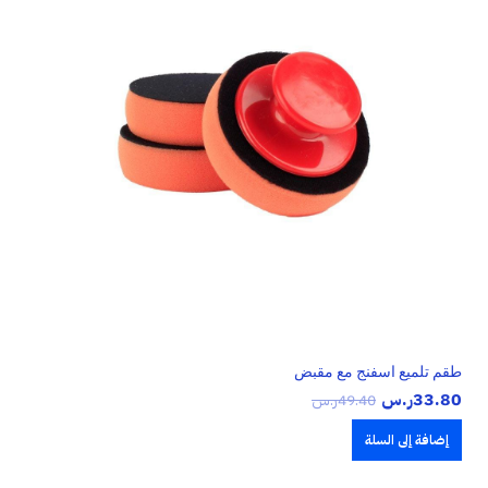
طقم تلميع اسفنج مع مقبض
33.80
ر.س
49.40
ر.س
إضافة إلى السلة