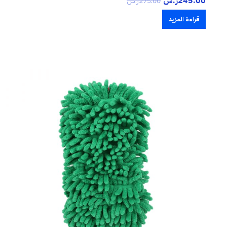
245.00
ر.س
275.00
ر.س
قراءة المزيد