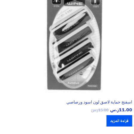
اسفنج حماية لاصق لون اسود ورصاصي
11.00
ر.س
15.00
ر.س
قراءة المزيد