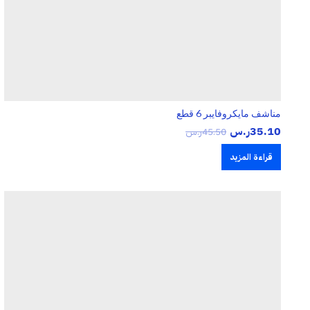
مناشف مايكروفايبر 6 قطع
35.10
ر.س
45.50
ر.س
قراءة المزيد