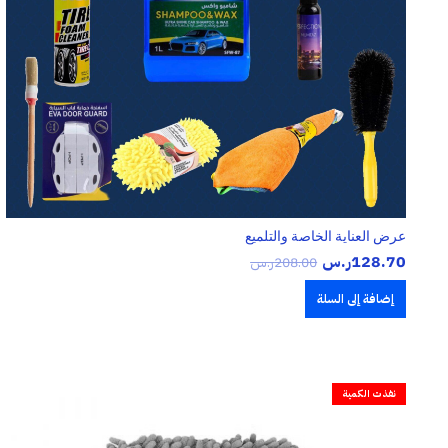
عرض العناية الخاصة والتلميع
128.70
ر.س
208.00
ر.س
إضافة إلى السلة
نفذت الكمية