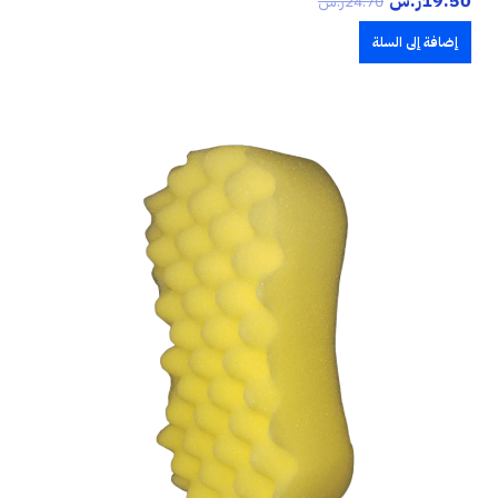
19.50
ر.س
24.70
ر.س
إضافة إلى السلة