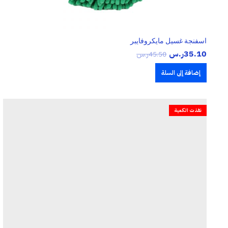
اسفنجة غسيل مايكروفايبر
35.10
ر.س
45.50
ر.س
إضافة إلى السلة
نفذت الكمية