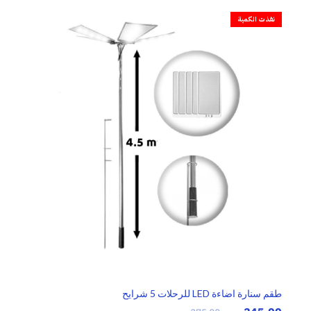
نفذت الكمية
طقم سنارة اضاءة LED للرحلات 5 شرايح