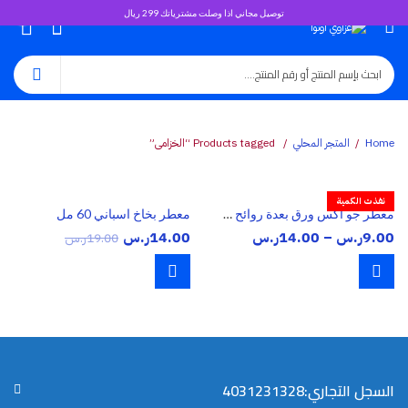
توصيل مجاني اذا وصلت مشترياتك 299 ريال
0
Home
المتجر المحلي
Products tagged “الخزامى”
نفذت الكمية
معطر جو اكس ورق بعدة روائح مميزة
معطر بخاخ اسباني 60 مل
نطاق
9.00
ر.س
–
14.00
ر.س
14.00
ر.س
19.00
ر.س
السعر:
من
خلال
السجل التجاري:4031231328