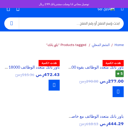
توصيل مجاني اذا وصلت مشترياتك 299 ريال
0
Home
المتجر المحلي
Products tagged “باور بانك”
نفذت الكمية
نفذت الكمية
باور بانك متعدد الوظائف بقوة 7500 مللي أمبير
باور بانك متعدد الوظائف 18000 مللي أمبير
5 ★
472.43
ر.س
515.36
ر.س
277.00
ر.س
290.00
ر.س
باور بانك متعدد الوظائف مع خاصية شحن بطارية السيارة
444.29
ر.س
618.13
ر.س