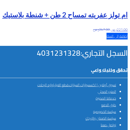
ام تولز عفريته تمساح 2 طن + شنطة بلاستيك
221.00
ر.س
247.00
ر.س
إضافة إلى السلة
السجل التجاري:4031231328
تحقق وخليك واعي
تسوق أونلاين | اكسسوارات السيارات،قطع الغيار،لوازم الرحلات
المتجر المحلي
خدماتنا المميزة
طرق الدفع
سياسة الخصوصية
سياسة الضمان والإرجاع
تواصل معنا