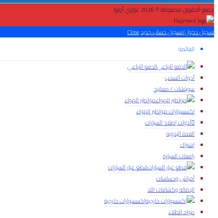
جميع الحقوق محفوظة © 2026 غزاوي أوتوا .
تسجيل دخول/تسجيل حساب جديد
Close
القائمة
الدفع الرباعي
أدوات السحب
سويتشات / مفاتيح
مواطير الهواء
اكسسوارات مواطير الهواء
أدوات إصلاح السيارات
العدة اليدوية
إشتراك
رافعات السيارة
قطع غيار السيارات
أفياش وحساسات
الإضائة وكشافات اللد
إكسسوارات خارجية
مواد الطلاء