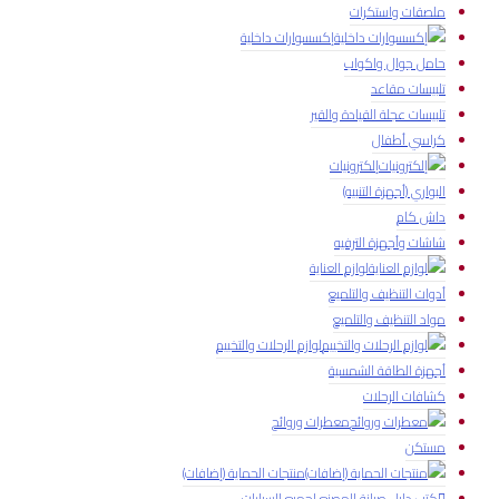
ملصقات واستكرات
إكسسوارات داخلية
حامل جوال واكواب
تلبيسات مقاعد
تلبيسات عجلة القيادة والقير
كراسي أطفال
إلكترونيات
البواري (أجهزة التنبيه)
داش كام
شاشات وأجهزة الترفيه
لوازم العناية
أدوات التنظيف والتلميع
مواد التنظيف والتلميع
لوازم الرحلات والتخييم
أجهزة الطاقة الشمسية
كشافات الرحلات
معطرات وروائح
مستكن
منتجات الحماية (إضافات)
كتب دليل صيانة المصنع لجميع السيارات