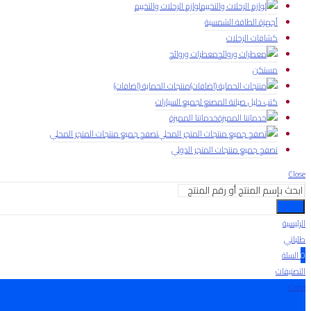
لوازم الرحلات والتخييم
أجهزة الطاقة الشمسية
كشافات الرحلات
معطرات وروائح
مستكن
منتجات الحماية (إضافات)
كتب دليل صيانة المصنع لجميع السيارات
خدماتنا المميزة
تصفح جميع منتجات المتجر المحلي
تصفح جميع منتجات المتجر الدولي
Close
بحث
الرئيسية
طلباتي
0
السلة
التصنيفات
Close