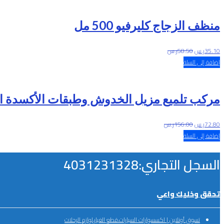
منظف الزجاج كليرفيو 500 مل
35.10
ر.س
58.50
ر.س
إضافة إلى السلة
مركب تلميع مزيل الخدوش وطبقات الأكسدة ا
72.80
ر.س
156.00
ر.س
إضافة إلى السلة
السجل التجاري:4031231328
تحقق وخليك واعي
تسوق أونلاين | اكسسوارات السيارات،قطع الغيار،لوازم الرحلات