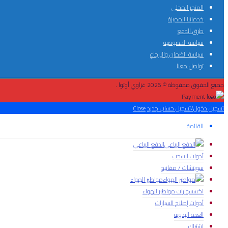
المتجر المحلي
خدماتنا المميزة
طرق الدفع
سياسة الخصوصية
سياسة الضمان والإرجاع
تواصل معنا
جميع الحقوق محفوظة © 2026 غزاوي أوتوا .
تسجيل دخول/تسجيل حساب جديد
Close
القائمة
الدفع الرباعي
أدوات السحب
سويتشات / مفاتيح
مواطير الهواء
اكسسوارات مواطير الهواء
أدوات إصلاح السيارات
العدة اليدوية
إشتراك