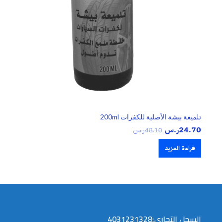
تلميعة بيشة الأصلية للكفرات 200ml
24.70
ر.س
48.10
ر.س
قراءة المزيد
السجل التجاري:4031231328