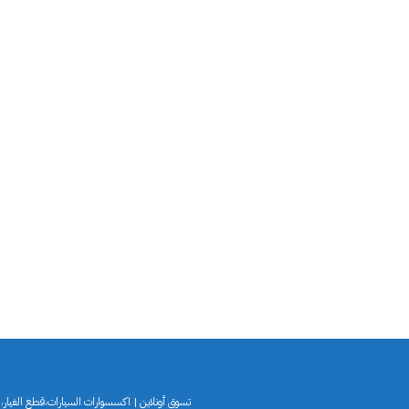
تسوق أونلاين | اكسسوارات السيارات،قطع الغيار،لو