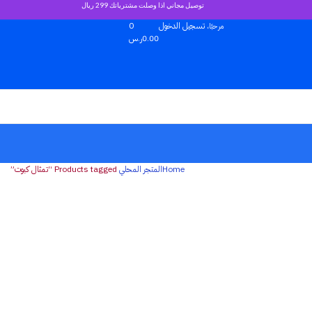
توصيل مجاني اذا وصلت مشترياتك 299 ريال
تسجيل الدخول
0
مرحبًا،
0.00
ر.س
Home
المتجر المحلي
Products tagged “تمثال كبوت”