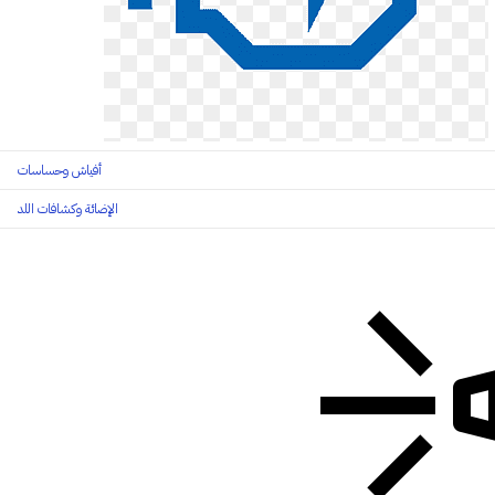
أفياش وحساسات
الإضائة وكشافات اللد