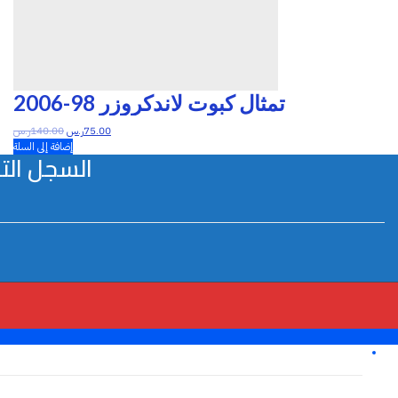
تمثال كبوت لاندكروزر 98-2006
75.00
ر.س
140.00
ر.س
إضافة إلى السلة
السجل التجاري:28