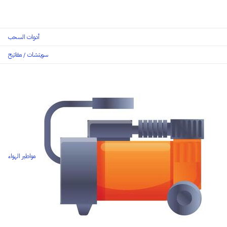
أدوات السحب
سويتشات / مفاتيح
مواطير الهواء