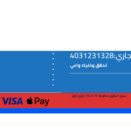
40312313
تحقق وخليك واعي
جميع الحقوق محفوظة © 2026 غزاوي أوتوا .