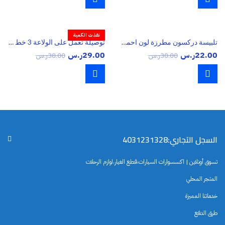
نفذت الكمية
تلبيسة دركسون مطرزة لون احمر و اسود
توصيلة تعمل على الولاعة 3 خط تايواني
22.00
ر.س
29.00
ر.س
30.00
ر.س
38.00
ر.س
السجل التجاري:4031231328
تسوق أونلاين | اكسسوارات السيارات،قطع الغيار،لوازم الرحلات
المتجر المحلي
خدماتنا المميزة
طرق الدفع