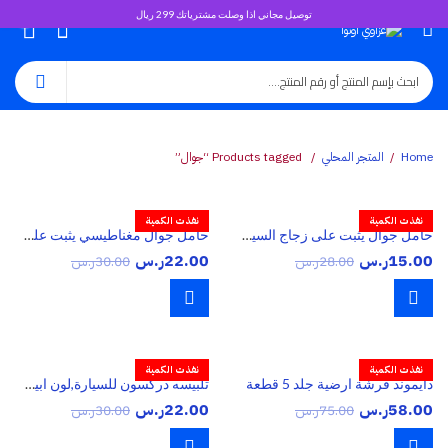
توصيل مجاني اذا وصلت مشترياتك 299 ريال
0
Home
المتجر المحلي
Products tagged “جوال”
نفذت الكمية
نفذت الكمية
حامل جوال يثبت على زجاج السيارة الامامي
حامل جوال مغناطيسي يثبت على طبلون السيارة
15.00
ر.س
22.00
ر.س
28.00
ر.س
30.00
ر.س
نفذت الكمية
نفذت الكمية
دايموند فرشة ارضية جلد 5 قطعة
تلبيسه دركسون للسيارة,لون ابيض+اسود
58.00
ر.س
22.00
ر.س
75.00
ر.س
30.00
ر.س