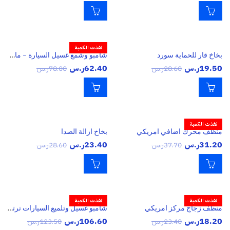
نفذت الكمية
بخاخ قار للحماية سورد
شامبو وشمع غسيل السيارة – ماكس باور
19.50
ر.س
62.40
ر.س
28.60
ر.س
78.00
ر.س
نفذت الكمية
منظف محرك اضافي امريكي
بخاخ ازالة الصدا
31.20
ر.س
23.40
ر.س
37.70
ر.س
28.60
ر.س
نفذت الكمية
نفذت الكمية
منظف زجاج مركز امريكي
شامبو غسيل وتلميع السيارات ترتل واكس 3.79 لتر
18.20
ر.س
106.60
ر.س
23.40
ر.س
123.50
ر.س