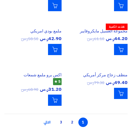
نفذت الكمية
مجموعة الغسيل مايكروفايبر
ملمع بودي امريكي
44.20
ر.س
42.90
ر.س
61.10
ر.س
58.50
ر.س
منظف زجاج مركز أمريكي
اكس برو ملمع شمعات
49.40
ر.س
5 ★
79.30
ر.س
31.20
ر.س
68.90
ر.س
1
2
3
التالي