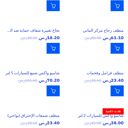
منظف زجاج مركز الماني
بخاخ تغبيرة شفاف حماية ضد السافي
61.10
ر.س
18.20
ر.س
88.40
ر.س
28.60
ر.س
منظف فرامل وفحمات
شامبو واكس شمع للسيارات 5 لتر
23.40
ر.س
70.20
ر.س
28.60
ر.س
101.40
ر.س
نفذت الكمية
شامبو واكس للسيارات 2 لتر
منظف شمعات الإحتراق (بواجي)
38.00
ر.س
23.40
ر.س
45.00
ر.س
28.60
ر.س