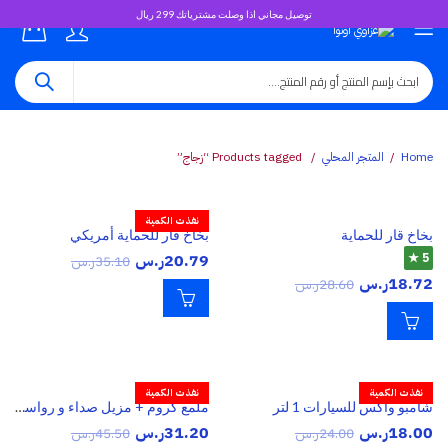
توصيل مجاني اذا وصلت مشترياتك 299 ريال
0
Home
المتجر المحلي
Products tagged “زجاج”
نفذت الكمية
بخاخ قار للحماية
بخاخ قار للحماية أمريكي
5 ★
20.79
ر.س
35.10
ر.س
18.72
ر.س
28.60
ر.س
نفذت الكمية
نفذت الكمية
شامبو واكس للسيارات 1 لتر
ملمع كروم + مزيل صداء و رواسب
18.00
ر.س
31.20
ر.س
24.00
ر.س
45.50
ر.س