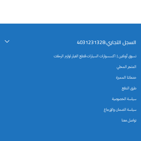
السجل التجاري:4031231328
تسوق أونلاين | اكسسوارات السيارات،قطع الغيار،لوازم الرحلات
المتجر المحلي
خدماتنا المميزة
طرق الدفع
سياسة الخصوصية
سياسة الضمان والإرجاع
تواصل معنا