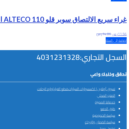
غراء سريع الالتصاق سوبر قلو ALTECO 110 اندونيسي
11.56
ر.س
14.86
ر.س
إضافة إلى السلة
السجل التجاري:4031231328
تحقق وخليك واعي
تسوق أونلاين | اكسسوارات السيارات،قطع الغيار،لوازم الرحلات
المتجر المحلي
خدماتنا المميزة
طرق الدفع
سياسة الخصوصية
سياسة الضمان والإرجاع
تواصل معنا