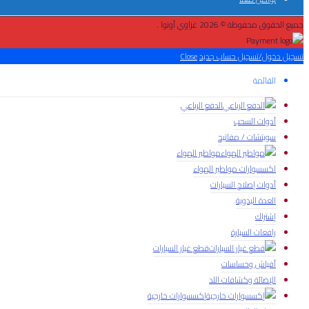
جميع الحقوق محفوظة © 2026 غزاوي أوتوا .
تسجيل دخول/تسجيل حساب جديد
Close
القائمة
الدفع الرباعي
أدوات السحب
سويتشات / مفاتيح
مواطير الهواء
اكسسوارات مواطير الهواء
أدوات إصلاح السيارات
العدة اليدوية
إشتراك
رافعات السيارة
قطع غيار السيارات
أفياش وحساسات
الإضائة وكشافات اللد
إكسسوارات خارجية