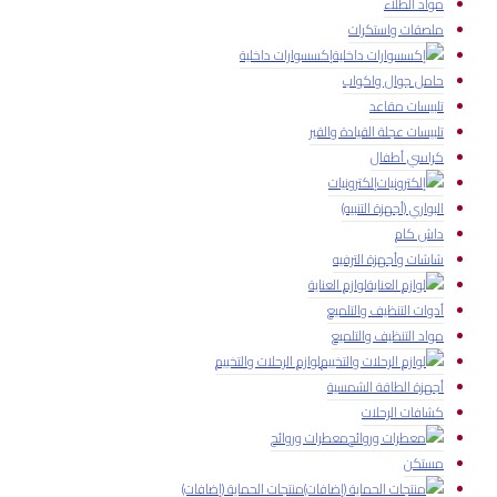
مواد الطلاء
ملصقات واستكرات
إكسسوارات داخلية
حامل جوال واكواب
تلبيسات مقاعد
تلبيسات عجلة القيادة والقير
كراسي أطفال
إلكترونيات
البواري (أجهزة التنبيه)
داش كام
شاشات وأجهزة الترفيه
لوازم العناية
أدوات التنظيف والتلميع
مواد التنظيف والتلميع
لوازم الرحلات والتخييم
أجهزة الطاقة الشمسية
كشافات الرحلات
معطرات وروائح
مستكن
منتجات الحماية (إضافات)