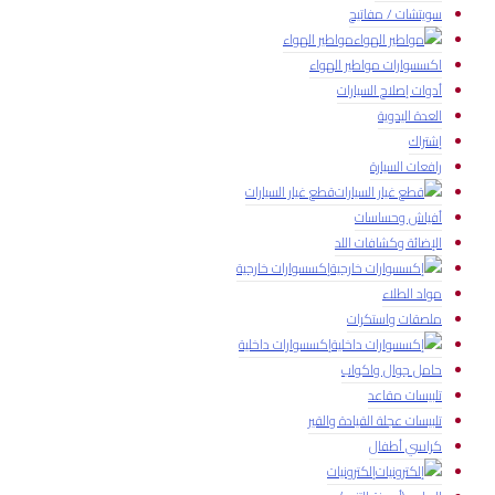
سويتشات / مفاتيح
مواطير الهواء
اكسسوارات مواطير الهواء
أدوات إصلاح السيارات
العدة اليدوية
إشتراك
رافعات السيارة
قطع غيار السيارات
أفياش وحساسات
الإضائة وكشافات اللد
إكسسوارات خارجية
مواد الطلاء
ملصقات واستكرات
إكسسوارات داخلية
حامل جوال واكواب
تلبيسات مقاعد
تلبيسات عجلة القيادة والقير
كراسي أطفال
إلكترونيات