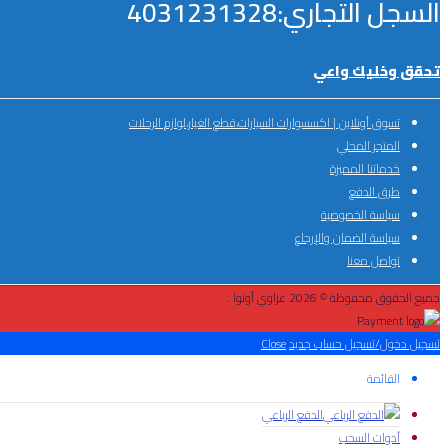
السجل التجاري:4031231328
تحقق وخليك واعي
تسوق أونلاين | اكسسوارات السيارات،قطع الغيار،لوازم الرحلات
المتجر المحلي
خدماتنا المميزة
طرق الدفع
سياسة الخصوصية
سياسة الضمان والإرجاع
تواصل معنا
جميع الحقوق محفوظة © 2026 غزاوي أوتوا .
تسجيل دخول/تسجيل حساب جديد
Close
القائمة
الدفع الرباعي
أدوات السحب