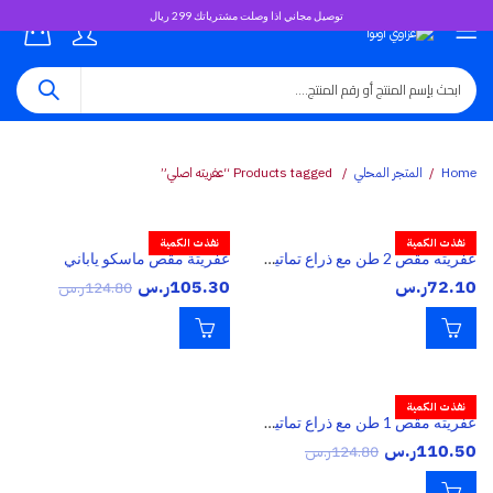
توصيل مجاني اذا وصلت مشترياتك 299 ريال
0
Home
المتجر المحلي
Products tagged “عفريته اصلي”
نفذت الكمية
نفذت الكمية
عفريته مقص 2 طن مع ذراع تماتيكي
عفريتة مقص ماسكو ياباني
72.10
ر.س
105.30
ر.س
124.80
ر.س
نفذت الكمية
عفريته مقص 1 طن مع ذراع تماتيكي
110.50
ر.س
124.80
ر.س