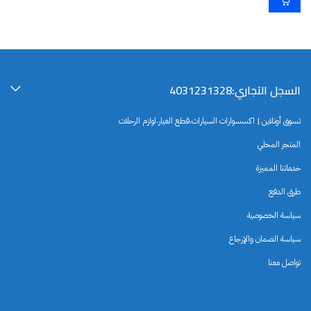
السجل التجاري:4031231328
تسوق أونلاين | اكسسوارات السيارات،قطع الغيار،لوازم الرحلات
المتجر المحلي
خدماتنا المميزة
طرق الدفع
سياسة الخصوصية
سياسة الضمان والإرجاع
تواصل معنا