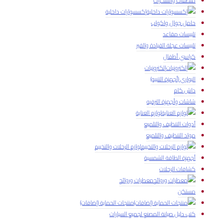
ملصقات واستكرات
إكسسوارات داخلية
حامل جوال واكواب
تلبيسات مقاعد
تلبيسات عجلة القيادة والقير
كراسي أطفال
إلكترونيات
البواري (أجهزة التنبيه)
داش كام
شاشات وأجهزة الترفيه
لوازم العناية
أدوات التنظيف والتلميع
مواد التنظيف والتلميع
لوازم الرحلات والتخييم
أجهزة الطاقة الشمسية
كشافات الرحلات
معطرات وروائح
مستكن
منتجات الحماية (إضافات)
كتب دليل صيانة المصنع لجميع السيارات