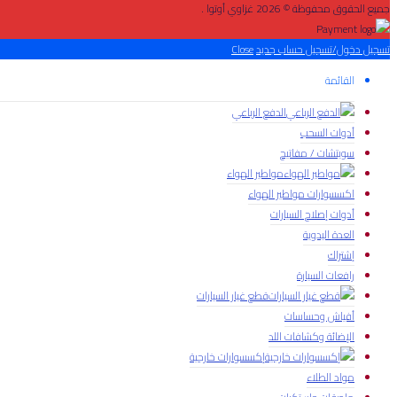
جميع الحقوق محفوظة © 2026 غزاوي أوتوا .
تسجيل دخول/تسجيل حساب جديد
Close
القائمة
الدفع الرباعي
أدوات السحب
سويتشات / مفاتيح
مواطير الهواء
اكسسوارات مواطير الهواء
أدوات إصلاح السيارات
العدة اليدوية
إشتراك
رافعات السيارة
قطع غيار السيارات
أفياش وحساسات
الإضائة وكشافات اللد
إكسسوارات خارجية
مواد الطلاء