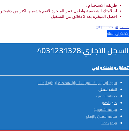
طريقة الاستخدام :
لسلامتك الشخصية ولطول عمر المبخرة لاتقم بتشغيلها اكثر من دقيقتين
افصل المبخرة بعد 3 دقائق من التشغيل
57.15
ر.س
111.76
ر.س
إضافة إلى السلة
السجل التجاري:4031231328
تحقق وخليك واعي
تسوق أونلاين | اكسسوارات السيارات،قطع الغيار،لوازم الرحلات
المتجر المحلي
خدماتنا المميزة
طرق الدفع
سياسة الخصوصية
سياسة الضمان والإرجاع
تواصل معنا