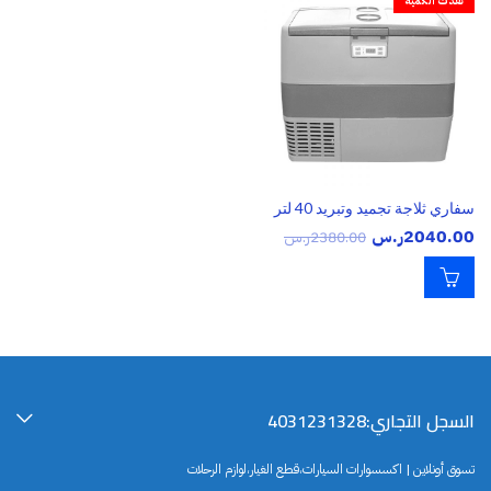
نفذت الكمية
سفاري ثلاجة تجميد وتبريد 40 لتر
2040.00
ر.س
2380.00
ر.س
السجل التجاري:4031231328
تسوق أونلاين | اكسسوارات السيارات،قطع الغيار،لوازم الرحلات