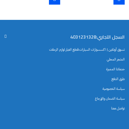
السجل التجاري:4031231328
تسوق أونلاين | اكسسوارات السيارات،قطع الغيار،لوازم الرحلات
المتجر المحلي
خدماتنا المميزة
طرق الدفع
سياسة الخصوصية
سياسة الضمان والإرجاع
تواصل معنا