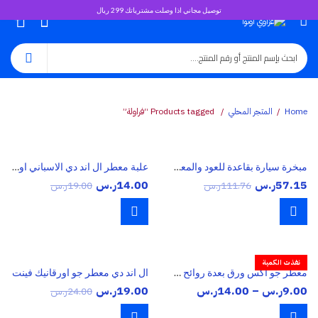
توصيل مجاني اذا وصلت مشترياتك 299 ريال
0
Home
المتجر المحلي
Products tagged “فراولة”
مبخرة سيارة بقاعدة للعود والمعمول 12 فولت
علبة معطر ال اند دي الاسباني اورقانيك
57.15
ر.س
14.00
ر.س
111.76
ر.س
19.00
ر.س
نفذت الكمية
معطر جو اكس ورق بعدة روائح مميزة
ال اند دي معطر جو اورقانيك فينت
نطاق
9.00
ر.س
–
14.00
ر.س
19.00
ر.س
24.00
ر.س
السعر: