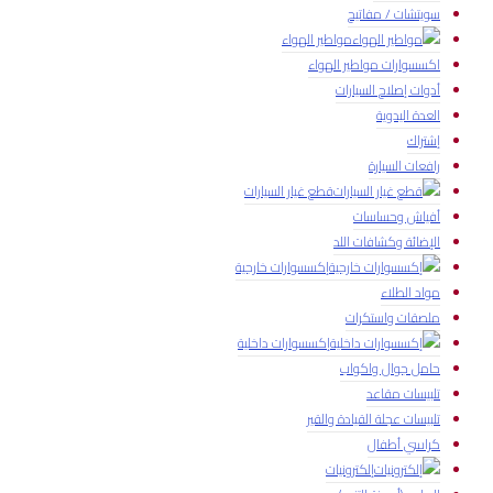
سويتشات / مفاتيح
مواطير الهواء
اكسسوارات مواطير الهواء
أدوات إصلاح السيارات
العدة اليدوية
إشتراك
رافعات السيارة
قطع غيار السيارات
أفياش وحساسات
الإضائة وكشافات اللد
إكسسوارات خارجية
مواد الطلاء
ملصقات واستكرات
إكسسوارات داخلية
حامل جوال واكواب
تلبيسات مقاعد
تلبيسات عجلة القيادة والقير
كراسي أطفال
إلكترونيات