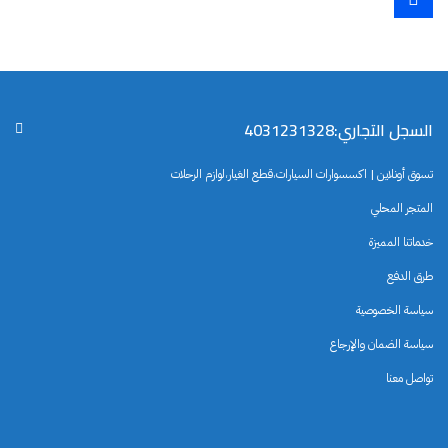
السجل التجاري:4031231328
تسوق أونلاين | اكسسوارات السيارات،قطع الغيار،لوازم الرحلات
المتجر المحلي
خدماتنا المميزة
طرق الدفع
سياسة الخصوصية
سياسة الضمان والإرجاع
تواصل معنا