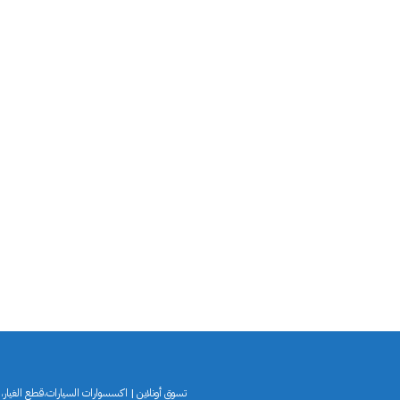
تسوق أونلاين | اكسسوارات السيارات،قطع الغيار،لو