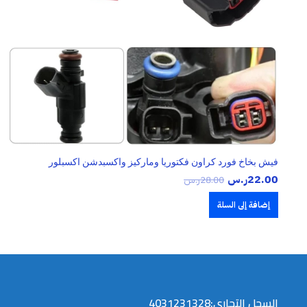
فيش بخاخ فورد كراون فكتوريا وماركيز واكسبدشن اكسبلور
22.00
ر.س
28.00
ر.س
إضافة إلى السلة
السجل التجاري:4031231328