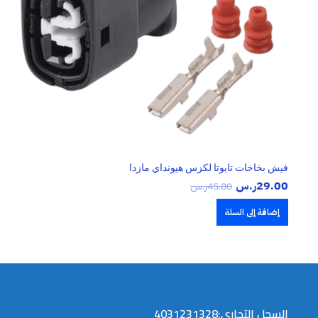
فيش بخاخات تايوتا لكزس هيونداي مازدا
29.00
ر.س
45.00
ر.س
إضافة إلى السلة
السجل التجاري:4031231328