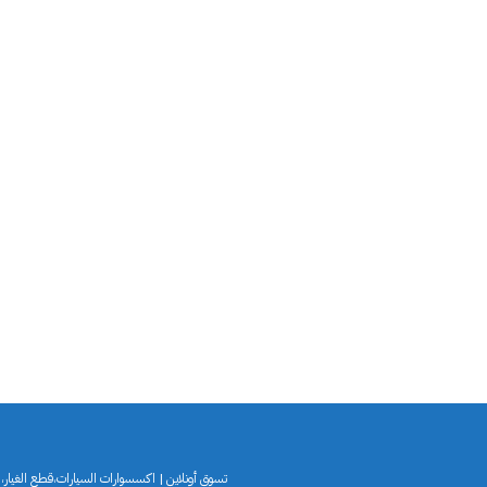
تسوق أونلاين | اكسسوارات السيارات،قطع الغيار،لو