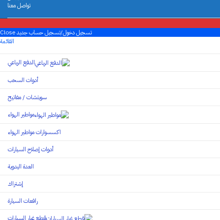
تواصل معنا
تسجيل دخول/تسجيل حساب جديد
Close
القائمة
الدفع الرباعي
أدوات السحب
سويتشات / مفاتيح
مواطير الهواء
اكسسوارات مواطير الهواء
أدوات إصلاح السيارات
العدة اليدوية
إشتراك
رافعات السيارة
قطع غيار السيارات