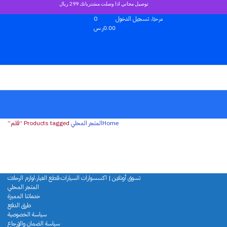
توصيل مجاني اذا وصلت مشترياتك 299 ريال
تسجيل الدخول
0
مرحبًا،
0.00
ر.س
Home
المتجر المحلي
Products tagged “قلم”
تسوق أونلاين | اكسسوارات السيارات،قطع الغيار،لوازم الرحلات
المتجر المحلي
خدماتنا المميزة
طرق الدفع
سياسة الخصوصية
سياسة الضمان والإرجاع