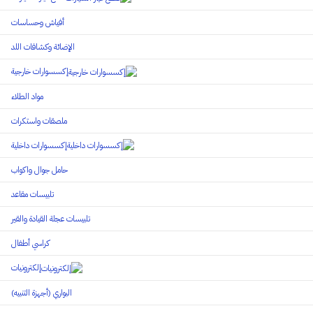
أفياش وحساسات
الإضائة وكشافات اللد
إكسسوارات خارجية
مواد الطلاء
ملصقات واستكرات
إكسسوارات داخلية
حامل جوال واكواب
تلبيسات مقاعد
تلبيسات عجلة القيادة والقير
كراسي أطفال
إلكترونيات
البواري (أجهزة التنبيه)