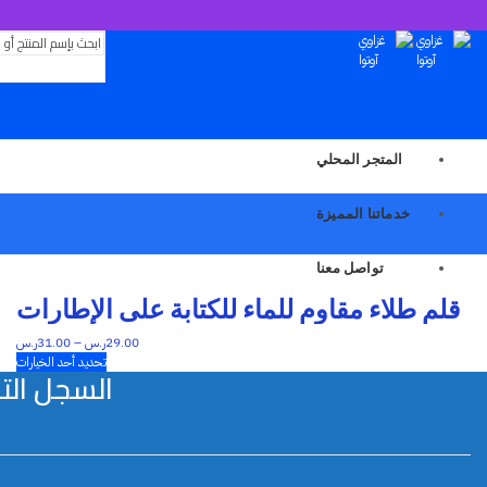
المتجر المحلي
خدماتنا المميزة
تواصل معنا
قلم طلاء مقاوم للماء للكتابة على الإطارات
نطا
29.00
ر.س
–
31.00
ر.س
السع
تحديد أحد الخيارات
السجل التجاري:28
من
خلال