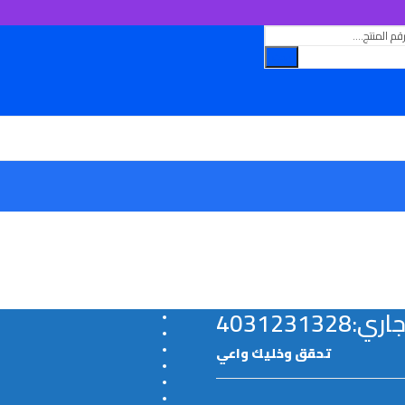
بحث
ق
ر:
40312313
تحقق وخليك واعي