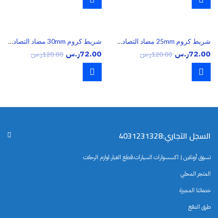
شريط كروم 25mm مضاد التصادم 13.7 متر
شريط كروم 30mm مضاد التصادم 14.7 متر
72.00
ر.س
72.00
ر.س
120.00
ر.س
120.00
ر.س
السجل التجاري:4031231328
تسوق أونلاين | اكسسوارات السيارات،قطع الغيار،لوازم الرحلات
المتجر المحلي
خدماتنا المميزة
طرق الدفع