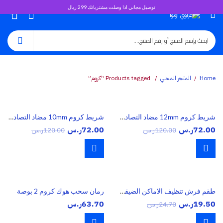
توصيل مجاني اذا وصلت مشترياتك 299 ريال
0
Home
المتجر المحلي
Products tagged “كروم”
شريط كروم 12mm مضاد التصادم 14.7 متر
شريط كروم 10mm مضاد التصادم 14.7 متر
72.00
ر.س
72.00
ر.س
120.00
ر.س
120.00
ر.س
طقم فرش تنظيف الاماكن الضيقه 10 قطع
رمان سحب هوك كروم 2 بوصة
19.50
ر.س
63.70
ر.س
24.70
ر.س