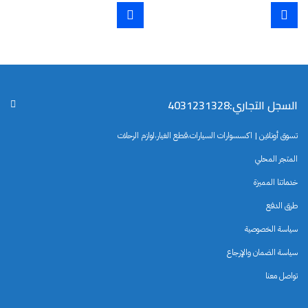
السجل التجاري:4031231328
تسوق أونلاين | اكسسوارات السيارات،قطع الغيار،لوازم الرحلات
المتجر المحلي
خدماتنا المميزة
طرق الدفع
سياسة الخصوصية
سياسة الضمان والإرجاع
تواصل معنا