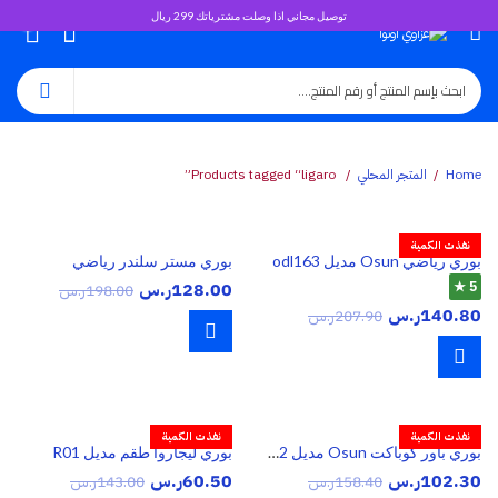
توصيل مجاني اذا وصلت مشترياتك 299 ريال
0
Home
المتجر المحلي
Products tagged “ligaro”
نفذت الكمية
بوري رياضي Osun مديل odl163
بوري مستر سلندر رياضي
5 ★
128.00
ر.س
198.00
ر.س
140.80
ر.س
207.90
ر.س
نفذت الكمية
نفذت الكمية
بوري باور كوباكت Osun مديل odl162
بوري ليجاروا طقم مديل R01
102.30
ر.س
60.50
ر.س
158.40
ر.س
143.00
ر.س