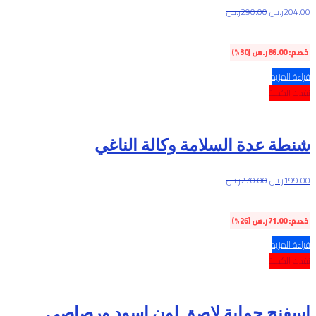
204.00
ر.س
290.00
ر.س
خصم:
86.00
ر.س
(30%)
قراءة المزيد
نفذت الكمية
شنطة عدة السلامة وكالة الناغي
199.00
ر.س
270.00
ر.س
خصم:
71.00
ر.س
(26%)
قراءة المزيد
نفذت الكمية
اسفنج حماية لاصق لون اسود ورصاصي