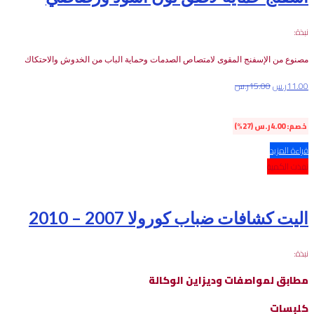
نبذة:
مصنوع
من
الإسفنج
المقوى
لامتصاص
الصدمات
وحماية
الباب
من
الخدوش
والاحتكاك
11.00
ر.س
15.00
ر.س
خصم:
4.00
ر.س
(27%)
قراءة المزيد
نفذت الكمية
اليت كشافات ضباب كورولا 2007 – 2010
نبذة:
مطابق لمواصفات وديزاين الوكالة
كلبسات