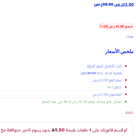
22.00
ر.س
38.00
ر.س
خصم:
16.00
ر.س
(42%)
Close
ملخص الأسعار
الحد الأقصى لسعر التجزئة
(incl. of all taxes)
38.00
ر.س
سعر البيع
22.00
ر.س
خصم
42%
المجموع
22.00
ر.س
بشكل عام، يمكنك توفير
16.00
ر.س
(42%)
على هذا المنتج
متوفر