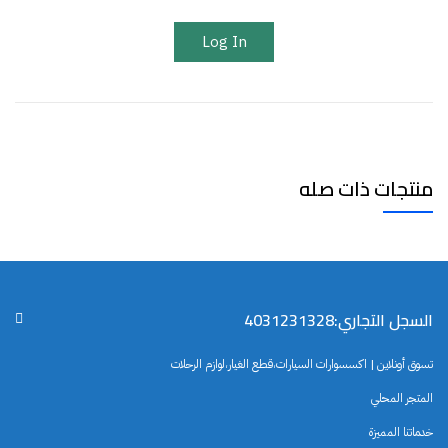
Log In
منتجات ذات صله
السجل التجاري:4031231328
تسوق أونلاين | اكسسوارات السيارات،قطع الغيار،لوازم الرحلات
المتجر المحلي
خدماتنا المميزة