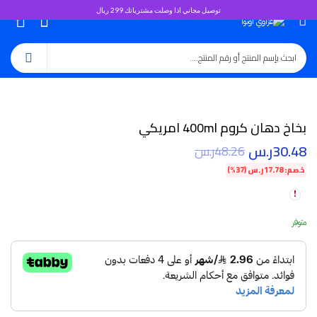
توصيل مجاني اذا وصلت مشترياتك 299 ريال
0
بخاخ دهان كروم 400ml امريكي
30.48
ر.س
48.26
ر.س
خصم:
17.78
ر.س
(37%)
متوفر