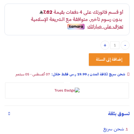
بخاخ دهان كروم 400ml امريكي quantity
إضافة إلى السلة
شحن سريع لكافة المدن بـ 19.99 ر.س فقـط خلال:
07 أغسطس - 05 سبتمبر
تسوق بثقة
شحن سريع