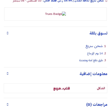
شحن سريع لكافة المدن بـ 19.99 ر.س فقـط خلال:
10 أغسطس - 08 سبتمبر
تسوق بثقة
شحن سريع
14 يوم للإرجاع
طرق دفع امنة ومتعددة
معلومات إضافية
قلب, مربع
الشكل
مراجعات (0)