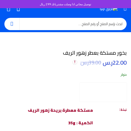
توصيل مجاني اذا وصلت مشترياتك 299 ريال
0
بخور مستكة بعطر زهور الريف
22.00
ر.س
39.00
ر.س
متوفر
مستكة معطرة بريحة زهور الريف
نبذة:
الكمية : 35g