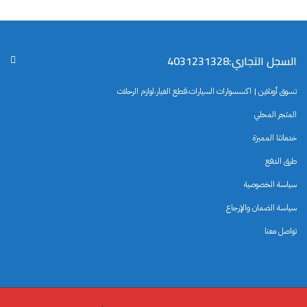
السجل التجاري:4031231328
تسوق أونلاين | اكسسوارات السيارات،قطع الغيار،لوازم الرحلات
المتجر المحلي
خدماتنا المميزة
طرق الدفع
سياسة الخصوصية
سياسة الضمان والإرجاع
تواصل معنا