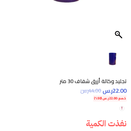
تجليد وكالة أزرق شفاف 30 متر
22.00
ر.س
44.00
ر.س
خصم:
22.00
ر.س
(50%)
نفذت الكمية