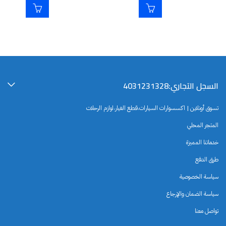
السجل التجاري:4031231328
تسوق أونلاين | اكسسوارات السيارات،قطع الغيار،لوازم الرحلات
المتجر المحلي
خدماتنا المميزة
طرق الدفع
سياسة الخصوصية
سياسة الضمان والإرجاع
تواصل معنا