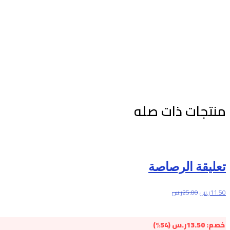
منتجات ذات صله
تعليقة الرصاصة
11.50
ر.س
25.00
ر.س
خصم:
13.50
ر.س
(54%)