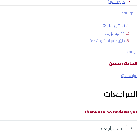
مراجعات (0)
تسوق بثقة
شحن سريع
14 يوم للإرجاع
طرق دفع امنة ومتعددة
الوصف
المادة : معدن
مراجعات (0)
المراجعات
There are no reviews yet
أضف مراجعة