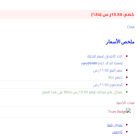
خصم:
13.50
ر.س
(54%)
Close
ملخص الأسعار
الحد الأقصى لسعر التجزئة
(incl. of all taxes)
25.00
ر.س
سعر البيع
11.50
ر.س
خصم
54%
المجموع
11.50
ر.س
بشكل عام، يمكنك توفير
13.50
ر.س
(54%)
على هذا المنتج
نفذت الكمية
تسوق بثقة
الوصف