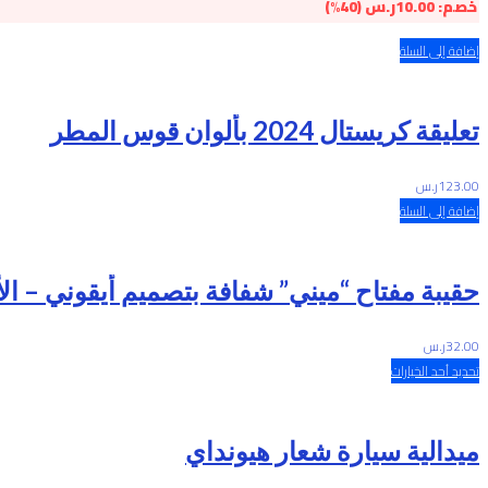
خصم:
10.00
ر.س
(40%)
إضافة إلى السلة
تعليقة كريستال 2024 بألوان قوس المطر
123.00
ر.س
إضافة إلى السلة
حقيبة مفتاح “ميني” شفافة بتصميم أيقوني – الأ
32.00
ر.س
تحديد أحد الخيارات
ميدالية سيارة شعار هيونداي