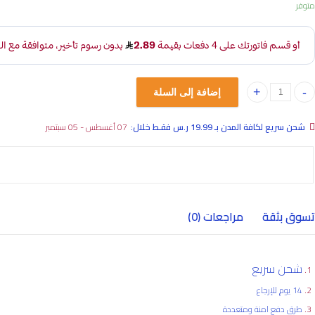
متوفر
إضافة إلى السلة
عليقة الرصاصة quantity
شحن سريع لكافة المدن بـ 19.99 ر.س فقـط خلال:
07 أغسطس - 05 سبتمبر
تسوق بثقة
مراجعات (0)
شحن سريع
14 يوم للإرجاع
طرق دفع امنة ومتعددة