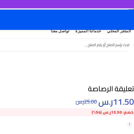
المتجر المحلي
خدماتنا المميزة
تواصل معنا
تعليقة الرصاصة
11.50
ر.س
25.00
ر.س
خصم:
13.50
ر.س
(54%)