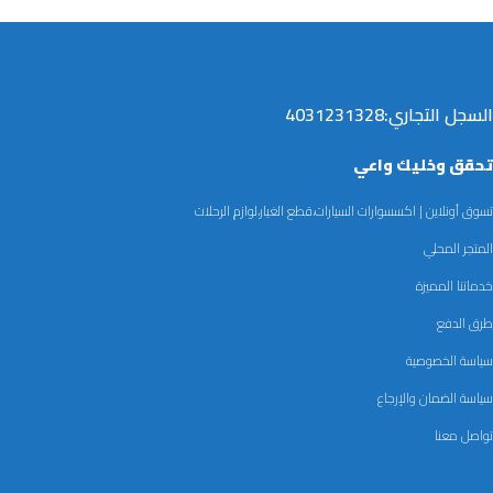
السجل التجاري:4031231328
تحقق وخليك واعي
تسوق أونلاين | اكسسوارات السيارات،قطع الغيار،لوازم الرحلات
المتجر المحلي
خدماتنا المميزة
طرق الدفع
سياسة الخصوصية
سياسة الضمان والإرجاع
تواصل معنا