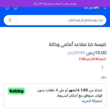
توصيل مجاني اذا وصلت مشترياتك 299 ريال
0
تلبيسة كيا مقاعد أمامي وكالة
19.00
ر.س
35.00
ر.س
خصم:
16.00
ر.س
(46%)
متوفر