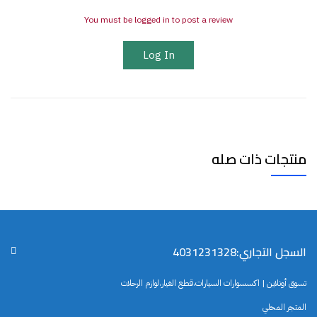
You must be logged in to post a review
Log In
منتجات ذات صله
السجل التجاري:4031231328
تسوق أونلاين | اكسسوارات السيارات،قطع الغيار،لوازم الرحلات
المتجر المحلي