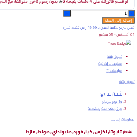
تلبيسة
مقاعد
إضافة إلى السلة
أمامي
شحن سريع لكافة المدن بـ 19.99 ر.س فقـط خلال:
أسود
07 أغسطس - 05 سبتمبر
وكالة
فورد
quantity
تسوق بثقة
معلومات إضافية
مراجعات (1)
تسوق بثقة
شحن سريع
14 يوم للإرجاع
طرق دفع امنة ومتعددة
معلومات إضافية
تايوتا, لكزس, كيا, فورد, هايونداي, هوندا, مازدا
الشعار