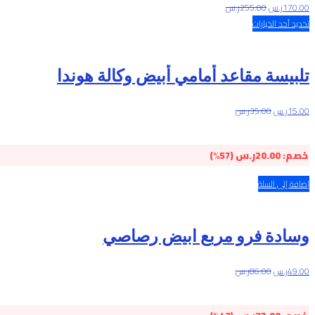
170.00
ر.س
255.00
ر.س
تحديد أحد الخيارات
تلبيسة مقاعد أمامي أبيض وكالة هوندا
15.00
ر.س
35.00
ر.س
خصم:
20.00
ر.س
(57%)
إضافة إلى السلة
وسادة فرو مربع ابيض رصاصي
49.00
ر.س
86.00
ر.س