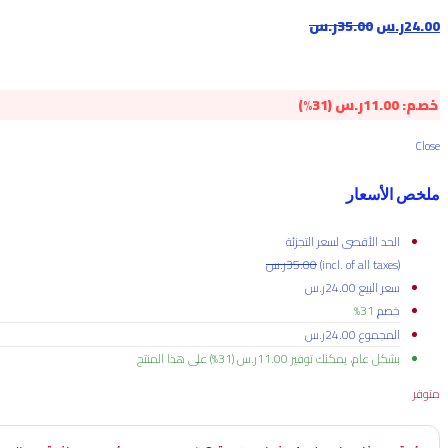
24.00
ر.س
35.00
ر.س
خصم:
11.00
ر.س
(31%)
Close
ملخص الأسعار
الحد الأقصى لسعر التجزئة
(incl. of all taxes)
35.00
ر.س
سعر البيع
24.00
ر.س
خصم
31%
المجموع
24.00
ر.س
بشكل عام، يمكنك توفير
11.00
ر.س
(31%)
على هذا المنتج
متوفر