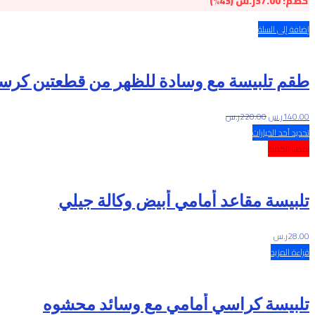
خصم:
37.00
ر.س
(43%)
إضافة إلى السلة
طقم تلبيسة مع وسادة للظهر من قطعتين كرس
140.00
ر.س
220.00
ر.س
تحديد أحد الخيارات
نفذت الكمية
تلبيسة مقاعد أمامي أبيض وكالة جيلي
28.00
ر.س
قراءة المزيد
تلبيسة كراسي أمامي مع وسائد محشوه