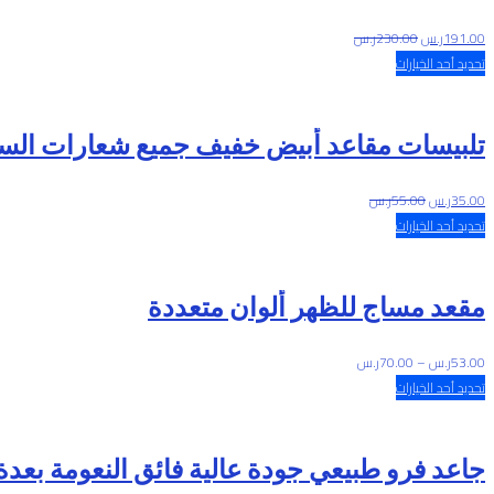
191.00
ر.س
230.00
ر.س
تحديد أحد الخيارات
تلبيسات مقاعد أبيض خفيف جميع شعارات الس
35.00
ر.س
55.00
ر.س
تحديد أحد الخيارات
مقعد مساج للظهر ألوان متعددة
نطاق
53.00
ر.س
–
70.00
ر.س
السعر:
تحديد أحد الخيارات
من
خلال
جاعد فرو طبيعي جودة عالية فائق النعومة بعدة 