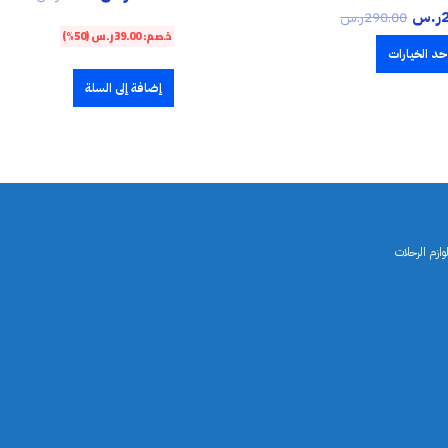
ر.س
290.00
ر.س
خصم:
39.00
ر.س
(50%)
حد الخيارات
إضافة إلى السلة
ازم الرحلات