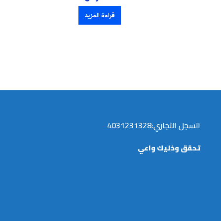
قراءة المزيد
السجل التجاري:4031231328
تحقق وخليك واعي