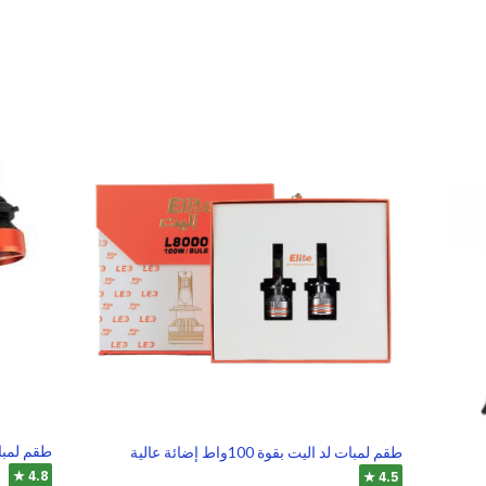
طقم لمبا
طقم لمبات لد اليت بقوة 100واط إضائة عالية
4.8 ★
4.5 ★