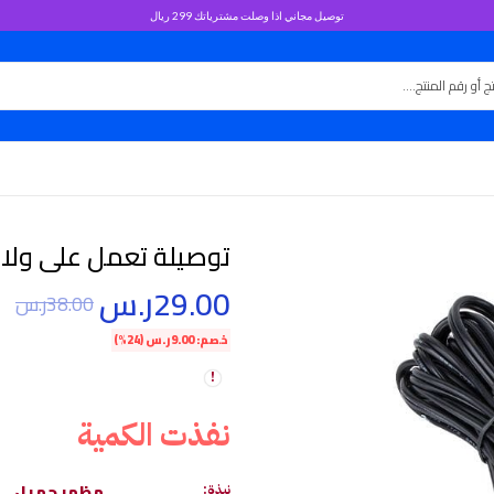
توصيل مجاني اذا وصلت مشترياتك 299 ريال
توصيلة تعمل على ولاعة ال
29.00
ر.س
38.00
ر.س
خصم:
9.00
ر.س
(24%)
نفذت الكمية
مظهر جميل
نبذة: