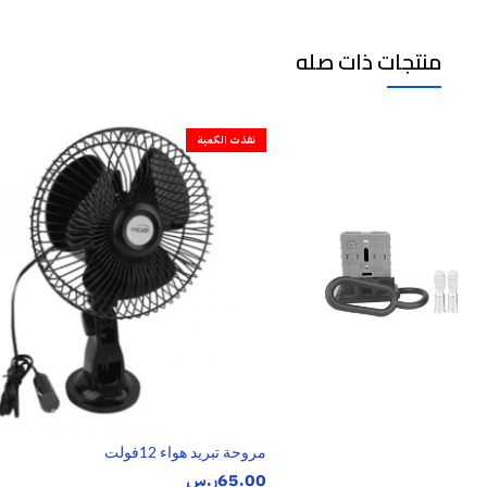
منتجات ذات صله
نفذت الكمية
مروحة تبريد هواء 12فولت
65.00
ر.س
.س