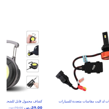
ت لد اليت مقاسات متعددة للسيارات
كشاف محمول قابل للشحن
39.00
ر.س
78.00
ر.س