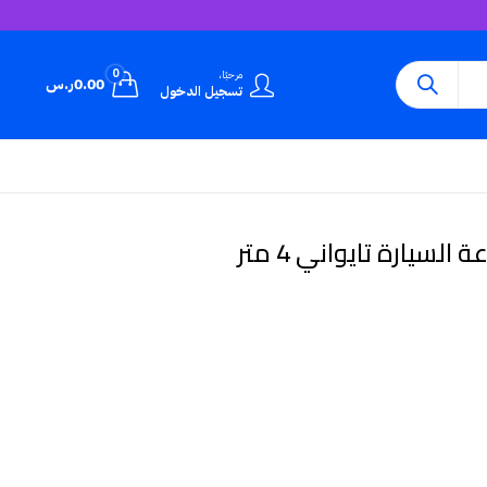
0
مرحبًا،
0.00
ر.س
تسجيل الدخول
سيارة تايواني 4 متر