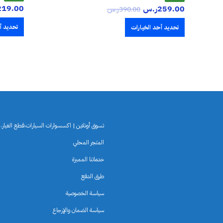
219.00
259.00
ر.س
390.00
ر.س
تحديد أ
تحديد أحد الخيارات
تسوق أونلاين | اكسسوارات السيارات،قطع الغيار،لو
المتجر المحلي
خدماتنا المميزة
طرق الدفع
سياسة الخصوصية
سياسة الضمان والإرجاع