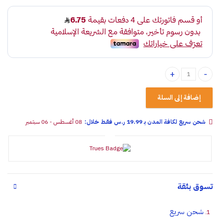
حامل جوال مغناطيسي ايفو M1 quantity
إضافة إلى السلة
شحن سريع لكافة المدن بـ 19.99 ر.س فقـط خلال:
08 أغسطس - 06 سبتمبر
تسوق بثقة
شحن سريع