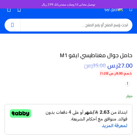
توصيل مجاني اذا وصلت مشترياتك 299 ريال
0
حامل جوال مغناطيسي ايفو M1
27.00
ر.س
35.00
ر.س
خصم:
8.00
ر.س
(23%)
متوفر