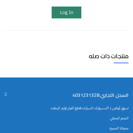
Log In
منتجات ذات صله
السجل التجاري:4031231328
تسوق أونلاين | اكسسوارات السيارات،قطع الغيار،لوازم الرحلات
المتجر المحلي
خدماتنا المميزة