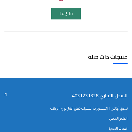
Log In
منتجات ذات صله
السجل التجاري:4031231328
تسوق أونلاين | اكسسوارات السيارات،قطع الغيار،لوازم الرحلات
المتجر المحلي
خدماتنا المميزة