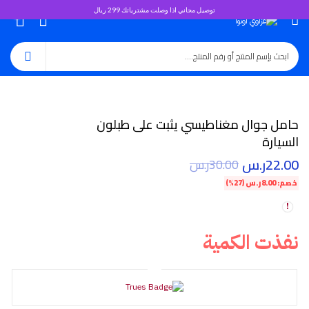
توصيل مجاني اذا وصلت مشترياتك 299 ريال
0
حامل جوال مغناطيسي يثبت على طبلون
السيارة
22.00
ر.س
30.00
ر.س
خصم:
8.00
ر.س
(27%)
نفذت الكمية