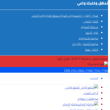
تحقق وخليك واعي
تسوق أونلاين | اكسسوارات السيارات،قطع الغيار،لوازم الرحلات
المتجر المحلي
خدماتنا المميزة
طرق الدفع
سياسة الخصوصية
سياسة الضمان والإرجاع
تواصل معنا
جميع الحقوق محفوظة © 2026 غزاوي أوتوا .
تسجيل دخول/تسجيل حساب جديد
Close
القائمة
الدفع الرباعي
أدوات السحب
سويتشات / مفاتيح
مواطير الهواء
اكسسوارات مواطير الهواء