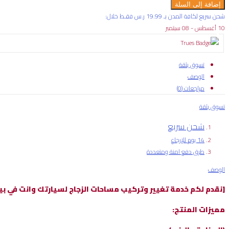
تغيير
إضافة إلى السلة
مساحات
شحن سريع لكافة المدن بـ 19.99 ر.س فقـط خلال:
السيارات
10 أغسطس - 08 سبتمبر
عند
المنزل
صناعه
تسوق بثقة
ماليزي
الوصف
بمكة
مراجعات (0)
المكرمة
تسوق بثقة
فقط
quantity
شحن سريع
14 يوم للإرجاع
طرق دفع امنة ومتعددة
الوصف
[نقدم لكم خدمة تغيير وتركيب مساحات الزجاج لسيارتك وانت في بيتك بـ [79.99 ري
مميزات المنتج: