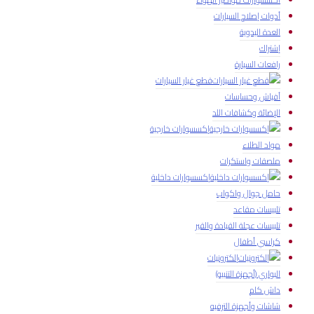
أدوات إصلاح السيارات
العدة اليدوية
إشتراك
رافعات السيارة
قطع غيار السيارات
أفياش وحساسات
الإضائة وكشافات اللد
إكسسوارات خارجية
مواد الطلاء
ملصقات واستكرات
إكسسوارات داخلية
حامل جوال واكواب
تلبيسات مقاعد
تلبيسات عجلة القيادة والقير
كراسي أطفال
إلكترونيات
البواري (أجهزة التنبيه)
داش كام
شاشات وأجهزة الترفيه