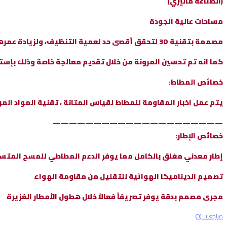
(الصناعة ماليزي)
مساحات عالية الجودة
مصممة بتقنية 3D لتحقق أقصى حد لعمية التنظيف، ولزيادة عمرها الإفتراضي
كما انه تم تحسين المرونة من خلال تقديم معالجة خاصة وذلك بإست
خصائص المطاط:
يتم عمل اخبار المقاومة للمطاط لقياس المتانة ، تقنية المواد ال
—————————————————————
خصائص الإطار:
إطار معدني مغلق بالكامل مما يوفر الدعم المطاطي للمسح المتس
تصميم الديناميكا الهوائية للتقليل من مقاومة الهواء
مجرى مصمم بدقة يوفر تصريفاً فعالاً خلال هطول الأمطار الغزيرة
مراجعات (0)