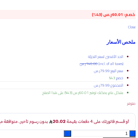
خصم:
60.01
ر.س
(43%)
Close
ملخص الأسعار
الحد الأقصى لسعر التجزئة
(incl. of all taxes)
140.00
ر.س
سعر البيع
79.99
ر.س
خصم
43%
المجموع
79.99
ر.س
بشكل عام، يمكنك توفير
60.01
ر.س
(43%)
على هذا المنتج
متوفر
خدمة