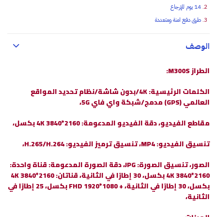
14 يوم للإرجاع
طرق دفع امنة ومتعددة
الوصف
الطراز M300S:
الكلمات الرئيسية: 4K/بدون شاشة/نظام تحديد المواقع
العالمي (GPS) مدمج/شبكة واي فاي 5G،
مقاطع الفيديو، دقة الفيديو المدعومة: 4K 3840*2160 بكسل،
تنسيق الفيديو: MP4، تنسيق ترميز الفيديو: H.265/H.264،
الصور، تنسيق الصورة: JPG، دقة الصورة المدعومة: قناة واحدة:
4K 3840*2160 بكسل، 30 إطارًا في الثانية، قناتان: 4K 3840*2160
بكسل، 30 إطارًا في الثانية، + FHD 1920*1080 بكسل، 25 إطارًا في
الثانية،