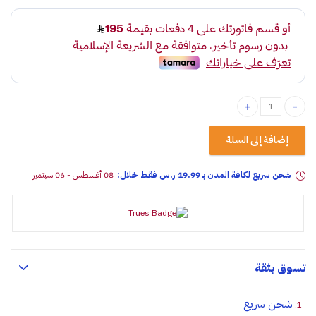
داش كام ازدوم تصوير امامي وخلفي 4k quantity
إضافة إلى السلة
شحن سريع لكافة المدن بـ 19.99 ر.س فقـط خلال:
08 أغسطس - 06 سبتمبر
تسوق بثقة
شحن سريع