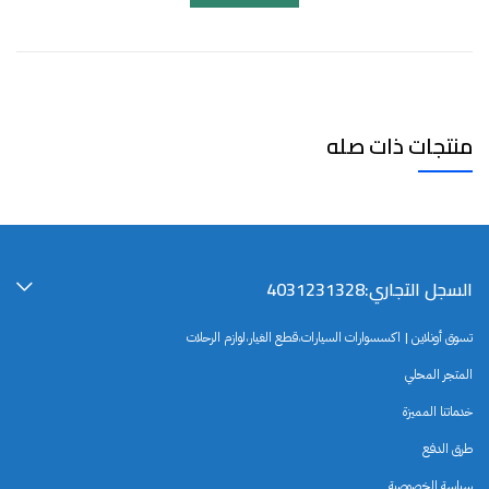
منتجات ذات صله
السجل التجاري:4031231328
تسوق أونلاين | اكسسوارات السيارات،قطع الغيار،لوازم الرحلات
المتجر المحلي
خدماتنا المميزة
طرق الدفع
سياسة الخصوصية