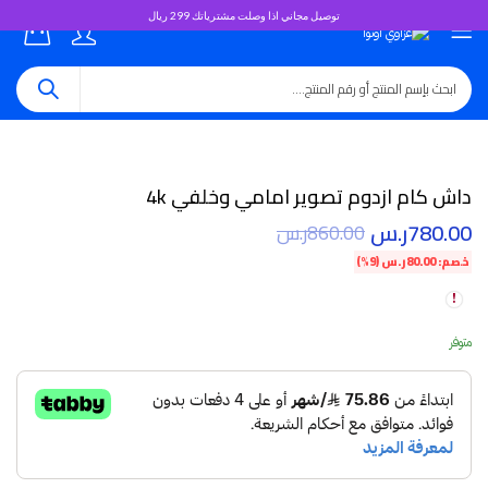
توصيل مجاني اذا وصلت مشترياتك 299 ريال
0
داش كام ازدوم تصوير امامي وخلفي 4k
780.00
ر.س
860.00
ر.س
خصم:
80.00
ر.س
(9%)
متوفر