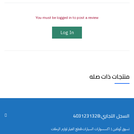
You must be logged in to post a review
Log In
منتجات ذات صله
السجل التجاري:4031231328
تسوق أونلاين | اكسسوارات السيارات،قطع الغيار،لوازم الرحلات