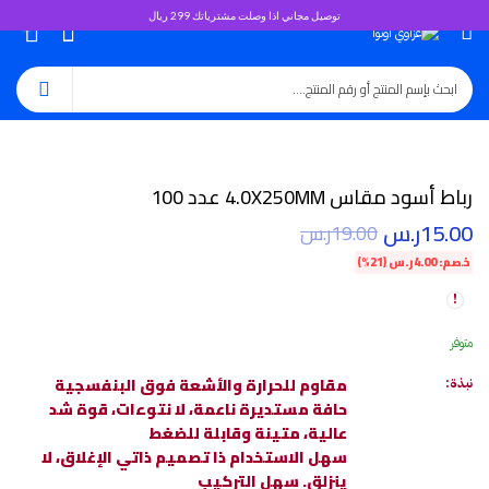
توصيل مجاني اذا وصلت مشترياتك 299 ريال
0
رباط أسود مقاس 4.0X250MM عدد 100
15.00
ر.س
19.00
ر.س
خصم:
4.00
ر.س
(21%)
متوفر
مقاوم للحرارة والأشعة فوق البنفسجية
نبذة:
حافة مستديرة ناعمة، لا نتوءات، قوة شد
عالية، متينة وقابلة للضغط
سهل الاستخدام ذا تصميم ذاتي الإغلاق، لا
ينزلق. سهل التركيب