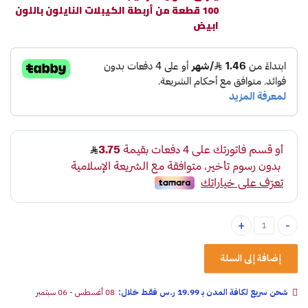
100 قطعة من أربطة الكيبلات النايلون باللون
ابيض
رباط أسود مقاس 4.0X250MM عدد 100 quantity
إضافة إلى السلة
شحن سريع لكافة المدن بـ 19.99 ر.س فقـط خلال:
08 أغسطس - 06 سبتمبر