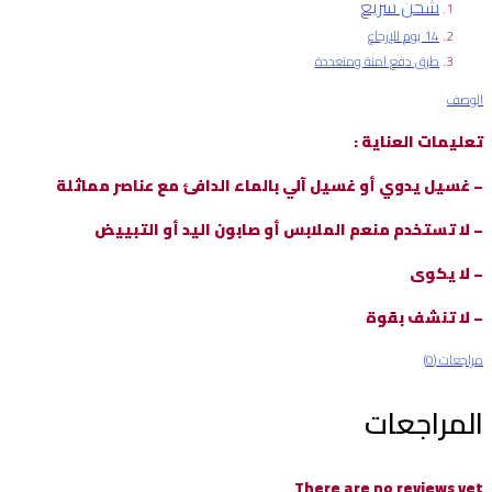
شحن سريع
14 يوم للإرجاع
طرق دفع امنة ومتعددة
الوصف
تعليمات العناية :
– غسيل يدوي أو غسيل آلي بالماء الدافئ مع عناصر مماثلة
– لا تستخدم منعم الملابس أو صابون اليد أو التبييض
– لا يكوى
– لا تنشف بقوة
مراجعات (0)
المراجعات
There are no reviews yet