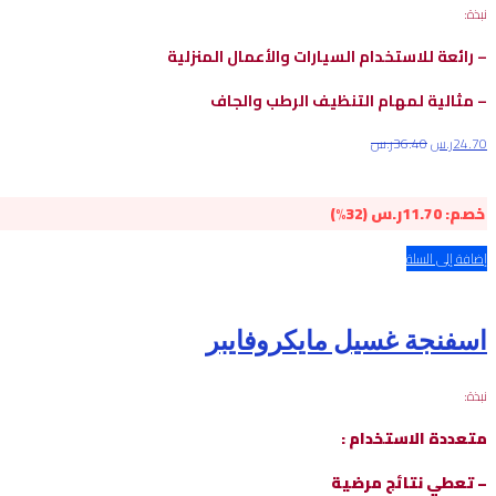
نبذة:
– رائعة للاستخدام السيارات والأعمال المنزلية
– مثالية لمهام التنظيف الرطب والجاف
24.70
ر.س
36.40
ر.س
خصم:
11.70
ر.س
(32%)
إضافة إلى السلة
اسفنجة غسيل مايكروفايبر
نبذة:
متعددة الاستخدام :
– تعطي نتائج مرضية