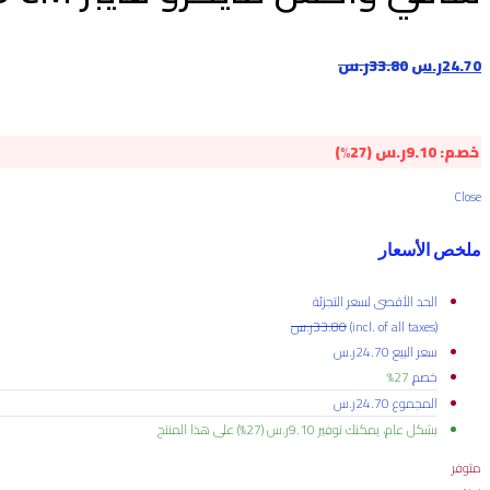
24.70
ر.س
33.80
ر.س
خصم:
9.10
ر.س
(27%)
Close
ملخص الأسعار
الحد الأقصى لسعر التجزئة
(incl. of all taxes)
33.80
ر.س
سعر البيع
24.70
ر.س
خصم
27%
المجموع
24.70
ر.س
بشكل عام، يمكنك توفير
9.10
ر.س
(27%)
على هذا المنتج
متوفر