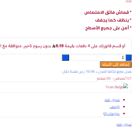
نبذة:
* قماش فائق الامتصاص
* ينظف كما يجفف
* أمن على جميع الأسطح
سافي
واكس
إضافة إلى السلة
مايكرو
شحن سريع لكافة المدن بـ 19.99 ر.س فقـط خلال:
فايبر
07 أغسطس - 05 سبتمبر
45X38
CM
quantity
تسوق بثقة
الوصف
مراجعات (0)
تسوق بثقة