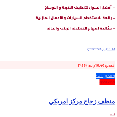
– أفضل الحلول لتنظيف الاتربة و الاوساخ
– رائعة للاستخدام السيارات والأعمال المنزلية
– مثالية لمهام التنظيف الرطب والجاف
35.10
ر.س
45.50
ر.س
خصم:
10.40
ر.س
(23%)
إضافة إلى السلة
نفذت الكمية
منظف زجاج مركز امريكي
نبذة: