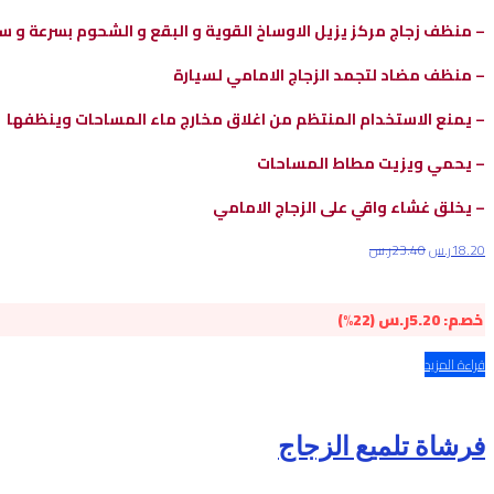
– منظف زجاج مركز يزيل الاوساخ القوية و البقع و الشحوم بسرعة و 
– منظف مضاد لتجمد الزجاج الامامي لسيارة
– يمنع الاستخدام المنتظم من اغلاق مخارج ماء المساحات وينظفها
– يحمي ويزيت مطاط المساحات
– يخلق غشاء واقي على الزجاج الامامي
18.20
ر.س
23.40
ر.س
خصم:
5.20
ر.س
(22%)
قراءة المزيد
فرشاة تلميع الزجاج