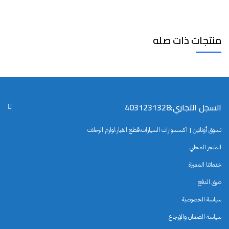
منتجات ذات صله
السجل التجاري:4031231328
تسوق أونلاين | اكسسوارات السيارات،قطع الغيار،لوازم الرحلات
المتجر المحلي
خدماتنا المميزة
طرق الدفع
سياسة الخصوصية
سياسة الضمان والإرجاع