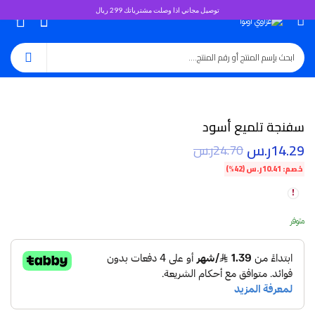
توصيل مجاني اذا وصلت مشترياتك 299 ريال
0
سفنجة تلميع أسود
14.29
ر.س
24.70
ر.س
خصم:
10.41
ر.س
(42%)
متوفر