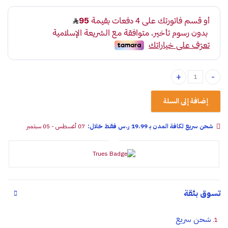
شاشة سيارة اندرويد 10.1 انش quantity
إضافة إلى السلة
شحن سريع لكافة المدن بـ 19.99 ر.س فقـط خلال:
07 أغسطس - 05 سبتمبر
تسوق بثقة
شحن سريع