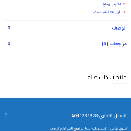
14 يوم للإرجاع
طرق دفع امنة ومتعددة
الوصف
مراجعات (0)
منتجات ذات صله
السجل التجاري:4031231328
تسوق أونلاين | اكسسوارات السيارات،قطع الغيار،لوازم الرحلات