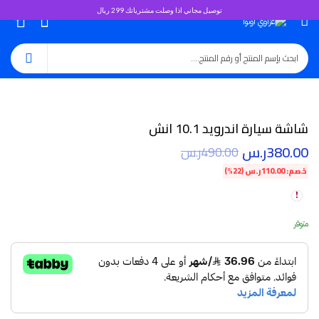
توصيل مجاني اذا وصلت مشترياتك 299 ريال
0
شاشة سيارة اندرويد 10.1 انش
380.00
ر.س
490.00
ر.س
خصم:
110.00
ر.س
(22%)
متوفر