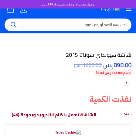
توصيل مجاني اذا وصلت مشترياتك 299 ريال
0
شاشة هيونداي سوناتا 2015
898.00
ر.س
1220.00
ر.س
خصم:
322.00
ر.س
(26%)
نفذت الكمية
الشاشة تعمل بنظام الأندرويد وبجودة (4K)
نبذة: