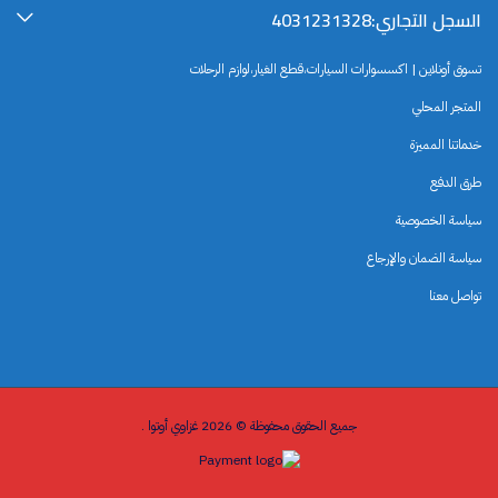
السجل التجاري:4031231328
تسوق أونلاين | اكسسوارات السيارات،قطع الغيار،لوازم الرحلات
المتجر المحلي
خدماتنا المميزة
طرق الدفع
سياسة الخصوصية
سياسة الضمان والإرجاع
تواصل معنا
جميع الحقوق محفوظة © 2026 غزاوي أوتوا .