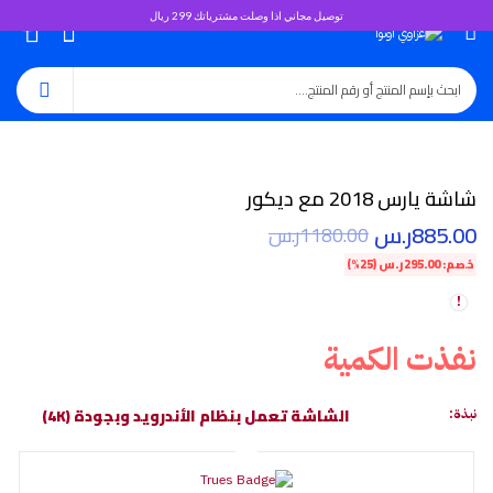
توصيل مجاني اذا وصلت مشترياتك 299 ريال
0
شاشة يارس 2018 مع ديكور
885.00
ر.س
1180.00
ر.س
خصم:
295.00
ر.س
(25%)
نفذت الكمية
الشاشة تعمل بنظام الأندرويد وبجودة (4K)
نبذة: