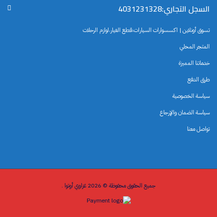
السجل التجاري:4031231328
تسوق أونلاين | اكسسوارات السيارات،قطع الغيار،لوازم الرحلات
المتجر المحلي
خدماتنا المميزة
طرق الدفع
سياسة الخصوصية
سياسة الضمان والإرجاع
تواصل معنا
جميع الحقوق محفوظة © 2026 غزاوي أوتوا .