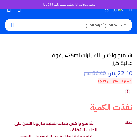
توصيل مجاني اذا وصلت مشترياتك 299 ريال
0
شامبو واكس للسيارات 475ml رغوة
عالية كرز
22.10
ر.س
36.40
ر.س
خصم:
14.30
ر.س
(39%)
نفذت الكمية
– شامبو واكس ينظف بتقنية كارنوبا الآمن على
نبذة:
الطلاء الشفاف
– يترك حماية إضافية من الشمع على البودي