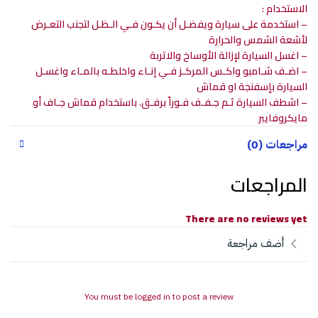
الاستخدام :
– استخدمة على سيارة ويفضـل أن يكـون فـي الـظـل لتجنب التعـرض
لأشعة الشمس والحرارة
– اغسل السيارة لإزالة الأوساخ والاتربة
– اضـف شـامبو واكـس المركـز فـي إنـاء واخلطـه بالمـاء واغسـل
السيارة بإسفنجة او قماش
– اشطف السيارة ثـم جـفـف فـوراً برفـق. باستخدام قماش جـاف أو
مايكروفايبر
مراجعات (0)
المراجعات
There are no reviews yet
أضف مراجعة
You must be logged in to post a review