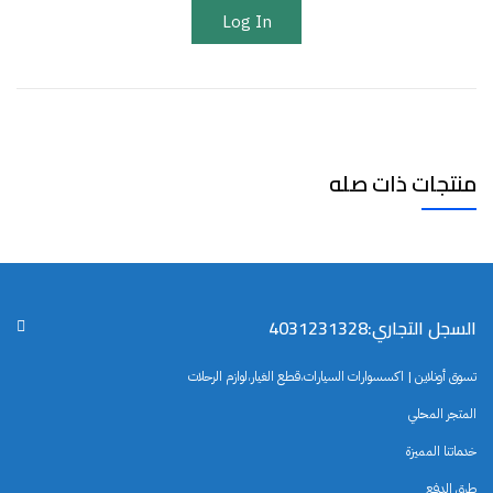
Log In
منتجات ذات صله
السجل التجاري:4031231328
تسوق أونلاين | اكسسوارات السيارات،قطع الغيار،لوازم الرحلات
المتجر المحلي
خدماتنا المميزة
طرق الدفع