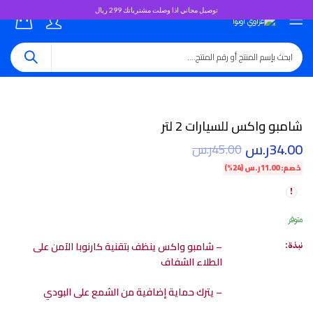
توصيل مجاني اذا وصلت مشترياتك 299 ريال
0
شامبو واكس للسيارات 2 لتر
34.00
ر.س
45.00
ر.س
خصم:
11.00
ر.س
(24%)
متوفر
– شامبو واكس ينظف بتقنية كارنوبا الآمن على
نبذة:
الطلاء الشفاف
– يترك حماية إضافية من الشمع على البودي