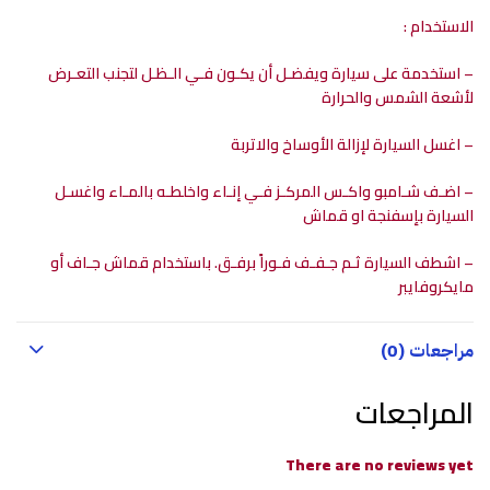
الاستخدام :
– استخدمة على سيارة ويفضـل أن يكـون فـي الـظـل لتجنب التعـرض
لأشعة الشمس والحرارة
– اغسل السيارة لإزالة الأوساخ والاتربة
– اضـف شـامبو واكـس المركـز فـي إنـاء واخلطـه بالمـاء واغسـل
السيارة بإسفنجة او قماش
– اشطف السيارة ثـم جـفـف فـوراً برفـق. باستخدام قماش جـاف أو
مايكروفايبر
مراجعات (0)
المراجعات
There are no reviews yet