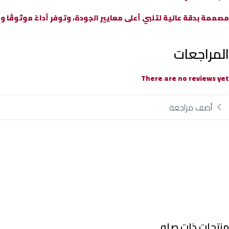
مصممة بدقة عالية لتلبي أعلى معايير الجودة، وتوفر أداءً موثوقً
المراجعات
There are no reviews yet
أضف مراجعة
منتجات ذات صله