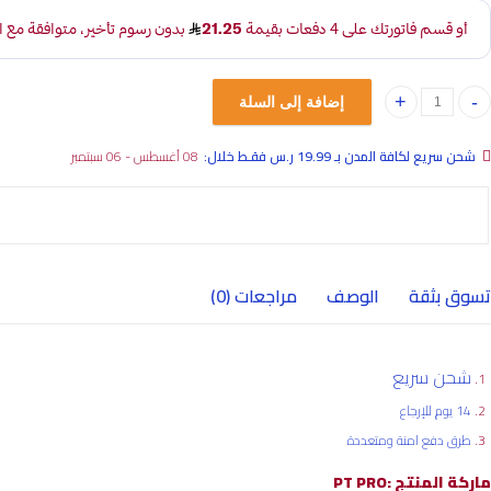
إضافة إلى السلة
ريحة بوري كامري 2012-2016، هايلكس 2016 quantity
شحن سريع لكافة المدن بـ 19.99 ر.س فقـط خلال:
08 أغسطس - 06 سبتمبر
تسوق بثقة
الوصف
مراجعات (0)
شحن سريع
14 يوم للإرجاع
طرق دفع امنة ومتعددة
ماركة المنتج :PT PRO