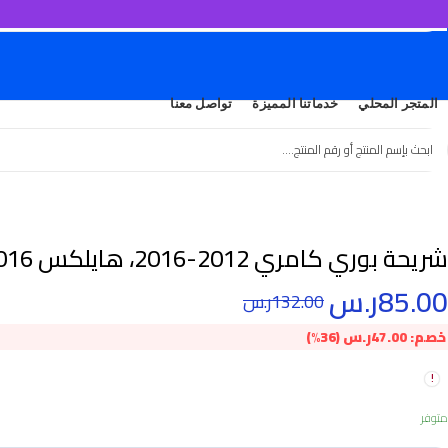
المتجر المحلي
خدماتنا المميزة
تواصل معنا
شريحة بوري كامري 2012-2016، هايلكس 2016
85.00
ر.س
132.00
ر.س
خصم:
47.00
ر.س
(36%)
متوفر