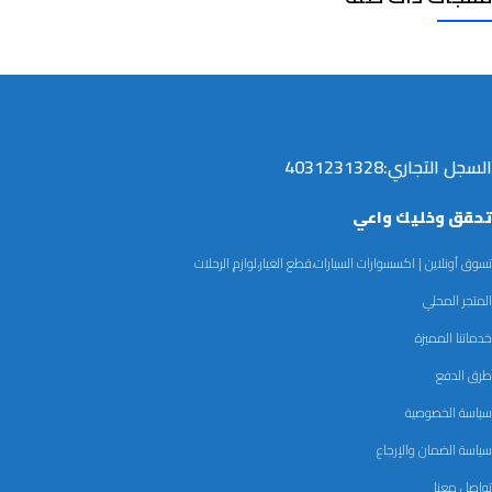
السجل التجاري:4031231328
تحقق وخليك واعي
تسوق أونلاين | اكسسوارات السيارات،قطع الغيار،لوازم الرحلات
المتجر المحلي
خدماتنا المميزة
طرق الدفع
سياسة الخصوصية
سياسة الضمان والإرجاع
تواصل معنا