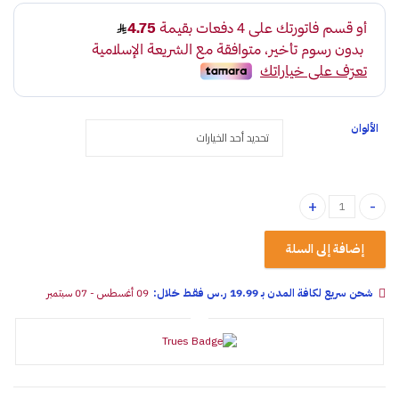
الألوان
شريط حماية جنوط السيارات ومقاومة الخدوش - زينة حواف الجنوط رياضي 8 متر quantity
إضافة إلى السلة
شحن سريع لكافة المدن بـ 19.99 ر.س فقـط خلال:
09 أغسطس - 07 سبتمبر