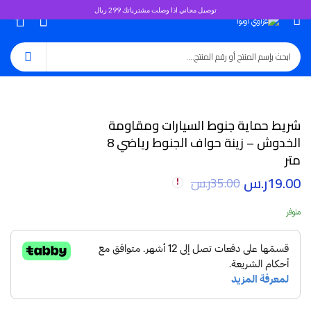
توصيل مجاني اذا وصلت مشترياتك 299 ريال
0
شريط حماية جنوط السيارات ومقاومة
الخدوش – زينة حواف الجنوط رياضي 8
متر
19.00
ر.س
35.00
ر.س
متوفر