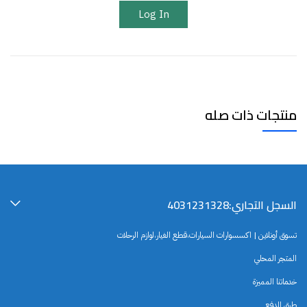
Log In
منتجات ذات صله
السجل التجاري:4031231328
تسوق أونلاين | اكسسوارات السيارات،قطع الغيار،لوازم الرحلات
المتجر المحلي
خدماتنا المميزة
طرق الدفع