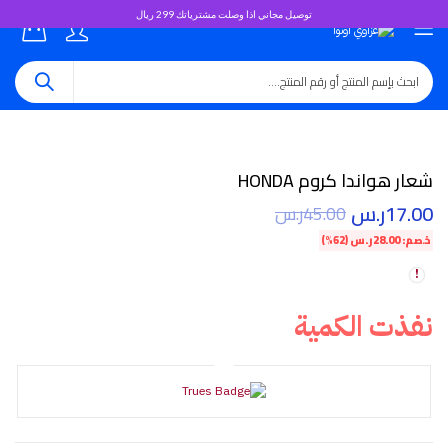
توصيل مجاني اذا وصلت مشترياتك 299 ريال
0
شعار هواندا كروم HONDA
17.00
ر.س
45.00
ر.س
خصم:
28.00
ر.س
(62%)
نفذت الكمية