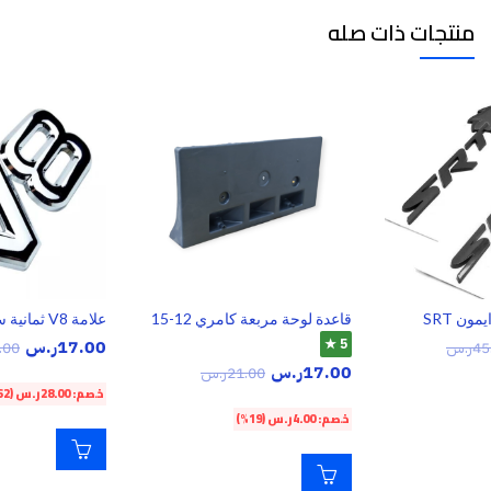
منتجات ذات صله
ون SRT
قاعدة لوحة مربعة كامري 12-15
علامة V8 ثمانية سلندر كروم
5 ★
17.00
ر.س
45
ر.س
.00
17.00
ر.س
21.00
ر.س
خصم:
28.00
ر.س
(62%)
خصم:
4.00
ر.س
(19%)