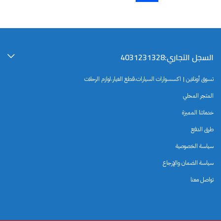
السجل التجاري:4031231328
تسوق أونلاين | اكسسوارات السيارات،قطع الغيار،لوازم الرحلات
المتجر المحلي
خدماتنا المميزة
طرق الدفع
سياسة الخصوصية
سياسة الضمان والإرجاع
تواصل معنا