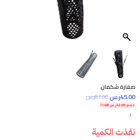
صفارة شكمان
45.00
ر.س
87.00
ر.س
خصم:
42.00
ر.س
(48%)
نفذت الكمية